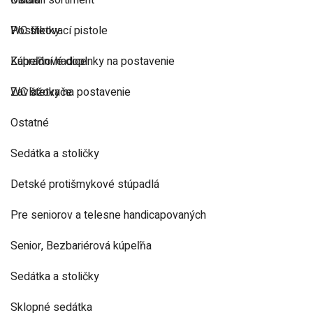
Ostatní sortiment
Madlá
Postřikovací pistole
WC štetky
Zahradní hadice
Kúpeľňové doplnky na postavenie
Zavlažovače
WC štetky na postavenie
Ostatné
Sedátka a stoličky
Detské protišmykové stúpadlá
Pre seniorov a telesne handicapovaných
Senior, Bezbariérová kúpeľňa
Sedátka a stoličky
Sklopné sedátka