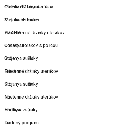
Metalia 57 termo
Otočné držiaky uterákov
Metalia 58 termo
Stojanya sušiaky
TITANIA
Viacramenné držiaky uterákov
Cosmos
Držiaky uterákov s policou
Cube
Stojanya sušiaky
Fresh
Nástenné držiaky uterákov
Hit
Stojanya sušiaky
Iris
Nástenné držiaky uterákov
Iris New
Háčiky a vešiaky
Lux
Drôtený program