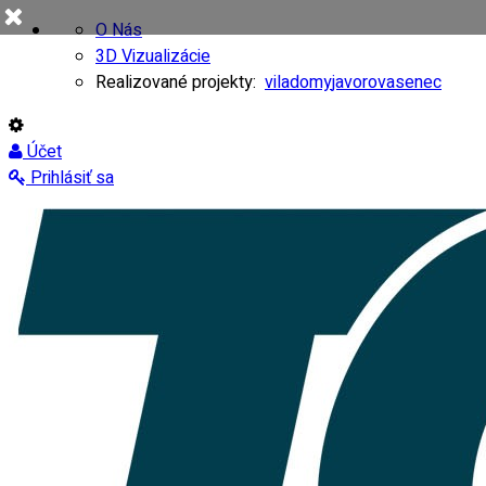
O Nás
3D Vizualizácie
Realizované projekty:
viladomy
javorovasenec
Účet
Prihlásiť sa