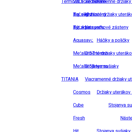
Termostatické baterie
Vane
Jednoramenné držiaky
Vaňové zásteny
Aqualight
Kruhové držiaky uterák
Výtoky na vaňu
Aquamat
Na sprchové zásteny
Aquasave
Háčiky a poličky
Metalia 57 termo
Otočné držiaky uteráko
Metalia 58 termo
Stojanya sušiaky
TITANIA
Viacramenné držiaky u
Cosmos
Držiaky uterákov 
Cube
Stojanya su
Fresh
Náste
Hit
Stojanya sušiaky