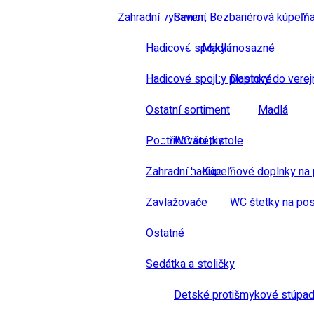
Zahradní vybavení
Senior, Bezbariérová kúpeľň
Hadicové spojky mosazné
Madlá
Hadicové spojky plastové
Doplnky do verej
Ostatní sortiment
Madlá
Postřikovací pistole
WC štetky
Zahradní hadice
Kúpeľňové doplnky na 
Zavlažovače
WC štetky na pos
Ostatné
Sedátka a stoličky
Detské protišmykové stúpad