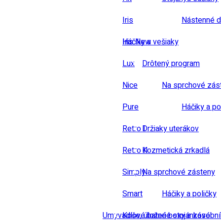
Iris
Nástenné d
Iris New
Háčiky a vešiaky
Lux
Drôtený program
Nice
Na sprchové zás
Pure
Háčiky a po
Retro I
Držiaky uterákov
Retro II
Kozmetická zrkadlá
Simply
Na sprchové zásteny
Smart
Háčiky a poličky
Umyvadlové baterie stojánkové
Koše, úložné boxy a zásobn