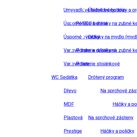
Umyvadlové bidetové baterie
Úložné boxy, dózy a or
Úsporné ECO baterie
Poháre a držiaky na zubné k
Úsporné výrobky
Držiaky na mydlo (mydl
Vanové baterie nástěnné
Poháre a držiaky na zubné k
Vanové baterie stojánkové
Police
WC Sedátka
Drôtený program
Dřevo
Na sprchové zás
MDF
Háčiky a po
Plastová
Na sprchové zásteny
Prestige
Háčiky a poličky