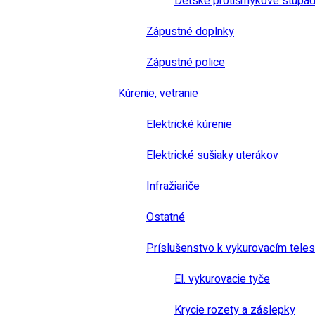
Detské protišmykové stúpad
Zápustné doplnky
Zápustné police
Kúrenie, vetranie
Elektrické kúrenie
Elektrické sušiaky uterákov
Infražiariče
Ostatné
Príslušenstvo k vykurovacím tele
El. vykurovacie tyče
Krycie rozety a záslepky