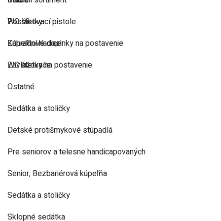
Ostatní sortiment
Madlá
Postřikovací pistole
WC štetky
Zahradní hadice
Kúpeľňové doplnky na postavenie
Zavlažovače
WC štetky na postavenie
Ostatné
Sedátka a stoličky
Detské protišmykové stúpadlá
Pre seniorov a telesne handicapovaných
Senior, Bezbariérová kúpeľňa
Sedátka a stoličky
Sklopné sedátka