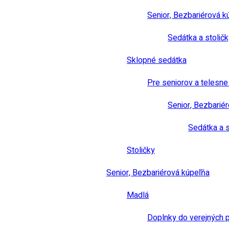
Senior, Bezbariérová k
Sedátka a stoličk
Sklopné sedátka
Pre seniorov a telesn
Senior, Bezbarié
Sedátka a s
Stoličky
Senior, Bezbariérová kúpeľňa
Madlá
Doplnky do verejných 