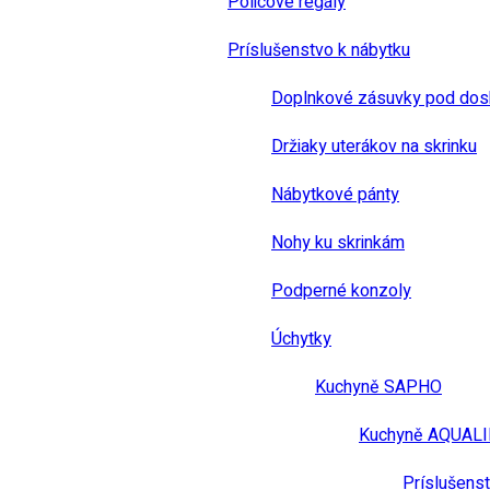
Policové regály
Príslušenstvo k nábytku
Doplnkové zásuvky pod dos
Držiaky uterákov na skrinku
Nábytkové pánty
Nohy ku skrinkám
Podperné konzoly
Úchytky
Kuchyně SAPHO
Kuchyně AQUAL
Príslušens