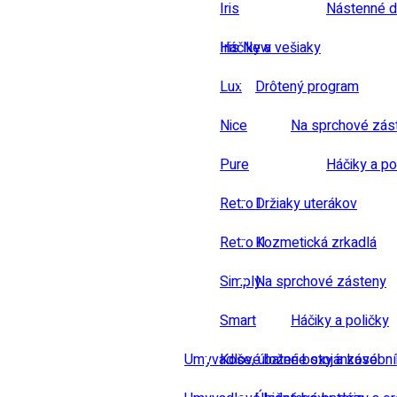
Iris
Nástenné d
Iris New
Háčiky a vešiaky
Lux
Drôtený program
Nice
Na sprchové zás
Pure
Háčiky a po
Retro I
Držiaky uterákov
Retro II
Kozmetická zrkadlá
Simply
Na sprchové zásteny
Smart
Háčiky a poličky
Umyvadlové baterie stojánkové
Koše, úložné boxy a zásobn