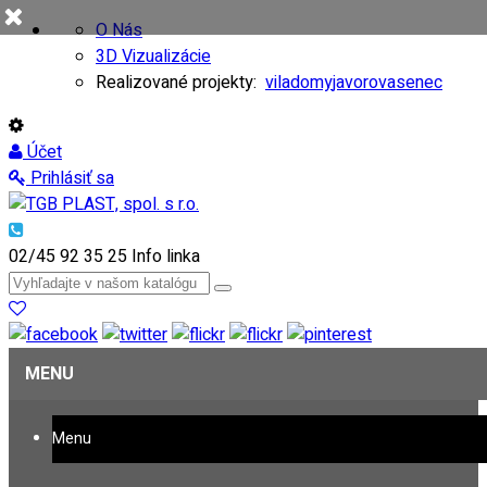
O Nás
3D Vizualizácie
Realizované projekty:
viladomy
javorovasenec
Účet
Prihlásiť sa
02/45 92 35 25
Info linka
MENU
Menu