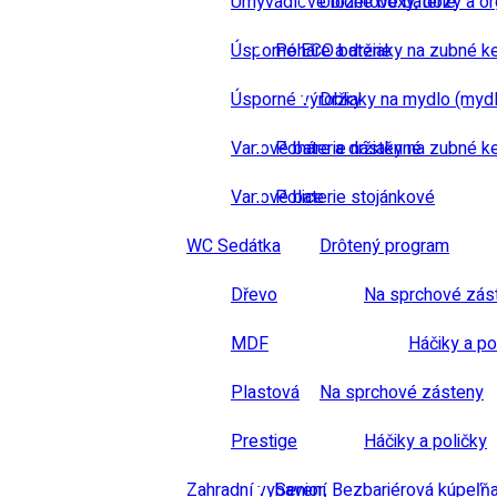
Umyvadlové bidetové baterie
Úložné boxy, dózy a or
Úsporné ECO baterie
Poháre a držiaky na zubné k
Úsporné výrobky
Držiaky na mydlo (mydl
Vanové baterie nástěnné
Poháre a držiaky na zubné k
Vanové baterie stojánkové
Police
WC Sedátka
Drôtený program
Dřevo
Na sprchové zás
MDF
Háčiky a po
Plastová
Na sprchové zásteny
Prestige
Háčiky a poličky
Zahradní vybavení
Senior, Bezbariérová kúpeľň