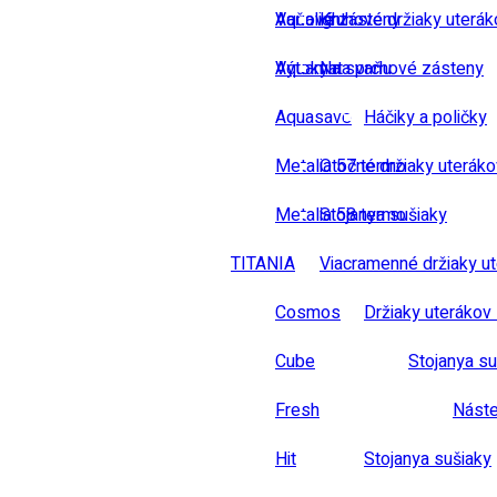
Vaňové zásteny
Aqualight
Kruhové držiaky uterák
Výtoky na vaňu
Aquamat
Na sprchové zásteny
Aquasave
Háčiky a poličky
Metalia 57 termo
Otočné držiaky uteráko
Metalia 58 termo
Stojanya sušiaky
TITANIA
Viacramenné držiaky u
Cosmos
Držiaky uterákov 
Cube
Stojanya su
Fresh
Náste
Hit
Stojanya sušiaky