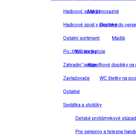
Hadicové spojky mosazné
Madlá
Hadicové spojky plastové
Doplnky do verej
Ostatní sortiment
Madlá
Postřikovací pistole
WC štetky
Zahradní hadice
Kúpeľňové doplnky na 
Zavlažovače
WC štetky na pos
Ostatné
Sedátka a stoličky
Detské protišmykové stúpad
Pre seniorov a telesne hand