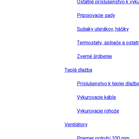
Ostatné príslušenstvo k vyk
Pripojovacie sady
Sušiaky uterákov, háčiky
Termostaty, spínače a ostat
Zverné šróbenie
Teplá dlažba
Príslušenstvo k teplej dlažb
Vykurovacie káble
Vykurovacie rohože
Ventilátory
Priemer potrubí 100 mm