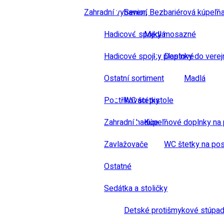
Zahradní vybavení
Senior, Bezbariérová kúpeľň
Hadicové spojky mosazné
Madlá
Hadicové spojky plastové
Doplnky do verej
Ostatní sortiment
Madlá
Postřikovací pistole
WC štetky
Zahradní hadice
Kúpeľňové doplnky na 
Zavlažovače
WC štetky na pos
Ostatné
Sedátka a stoličky
Detské protišmykové stúpad