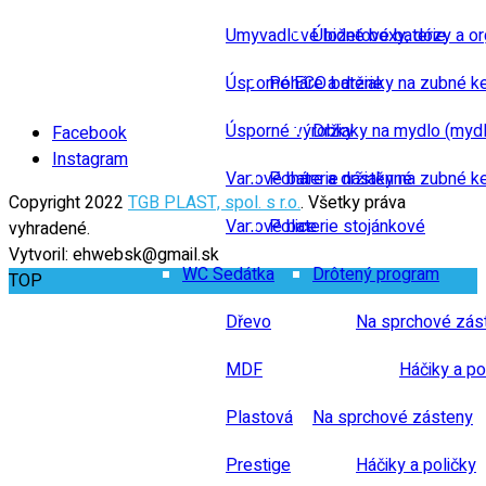
Umyvadlové bidetové baterie
Úložné boxy, dózy a or
Úsporné ECO baterie
Poháre a držiaky na zubné k
Úsporné výrobky
Držiaky na mydlo (mydl
Facebook
Instagram
Vanové baterie nástěnné
Poháre a držiaky na zubné k
Copyright 2022
TGB PLAST, spol. s r.o.
. Všetky práva
Vanové baterie stojánkové
Police
vyhradené.
Vytvoril: ehwebsk@gmail.sk
WC Sedátka
Drôtený program
TOP
Dřevo
Na sprchové zás
MDF
Háčiky a po
Plastová
Na sprchové zásteny
Prestige
Háčiky a poličky