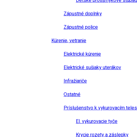
Detské protišmykové stúpad
Zápustné doplnky
Zápustné police
Kúrenie, vetranie
Elektrické kúrenie
Elektrické sušiaky uterákov
Infražiariče
Ostatné
Príslušenstvo k vykurovacím tele
El. vykurovacie tyče
Krycie rozety a záslepky