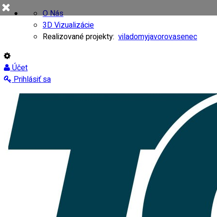
O Nás
3D Vizualizácie
Realizované projekty:
viladomy
javorovasenec
Účet
Prihlásiť sa