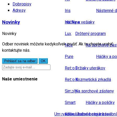
Dobropisy
Adresy
Iris
Nástenné d
Novinky
Iris New
Háčiky a vešiaky
Lux
Drôtený program
Novinky
Odber noviniek môžete kedykoľvek zrušiť. Ak to chcete urobiť,
Nice
Na sprchové zás
kontaktujte nás.
Pure
Háčiky a po
Retro I
Držiaky uterákov
Naše umiestnenie
Retro II
Kozmetická zrkadlá
Simply
Na sprchové zásteny
Smart
Háčiky a poličky
Umyvadlové baterie stojánkové
Koše, úložné boxy a zásobn