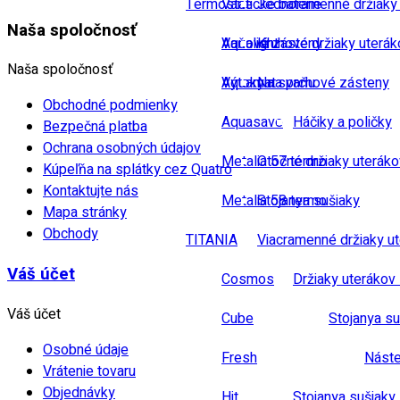
Termostatické baterie
Vane
Jednoramenné držiaky
Naša spoločnosť
Vaňové zásteny
Aqualight
Kruhové držiaky uterák
Naša spoločnosť
Výtoky na vaňu
Aquamat
Na sprchové zásteny
Obchodné podmienky
Aquasave
Háčiky a poličky
Bezpečná platba
Ochrana osobných údajov
Metalia 57 termo
Otočné držiaky uteráko
Kúpeľňa na splátky cez Quatro
Kontaktujte nás
Metalia 58 termo
Stojanya sušiaky
Mapa stránky
Obchody
TITANIA
Viacramenné držiaky u
Váš účet
Cosmos
Držiaky uterákov 
Váš účet
Cube
Stojanya su
Osobné údaje
Fresh
Náste
Vrátenie tovaru
Objednávky
Hit
Stojanya sušiaky