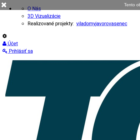
Tento o
O Nás
3D Vizualizácie
Realizované projekty:
viladomy
javorovasenec
Účet
Prihlásiť sa