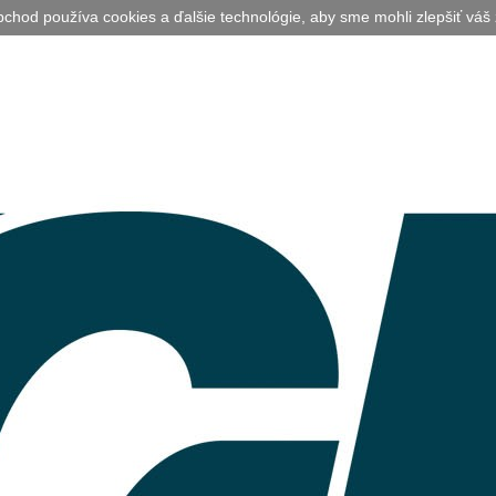
bchod používa cookies a ďalšie technológie, aby sme mohli zlepšiť váš 