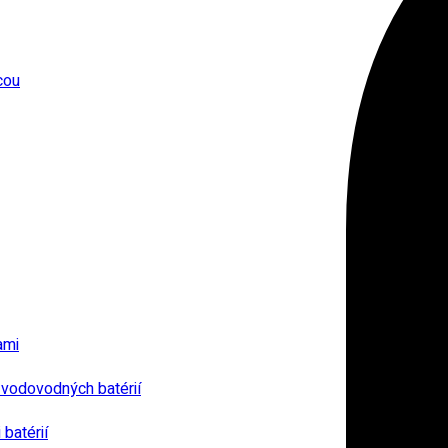
cou
ami
 vodovodných batérií
batérií