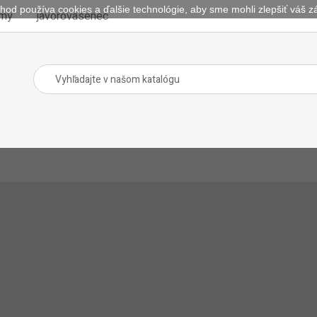
hod používa cookies a ďalšie technológie, aby sme mohli zlepšiť váš zá
omy
javorovasenec