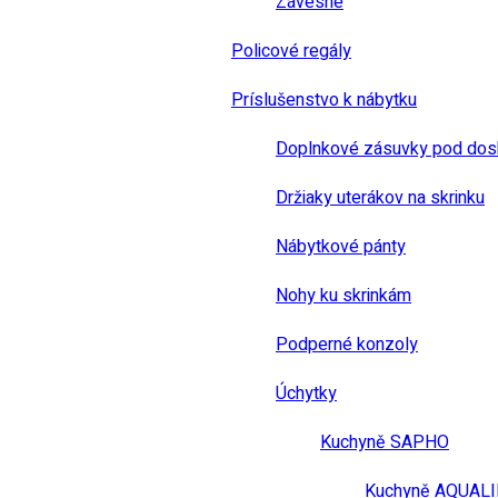
Závesné
Policové regály
Príslušenstvo k nábytku
Doplnkové zásuvky pod dos
Držiaky uterákov na skrinku
Nábytkové pánty
Nohy ku skrinkám
Podperné konzoly
Úchytky
Kuchyně SAPHO
Kuchyně AQUAL