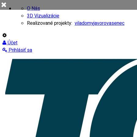
O Nás
3D Vizualizácie
Realizované projekty:
viladomy
javorovasenec
Účet
Prihlásiť sa