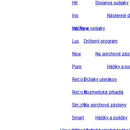
Hit
Stojanya sušiaky
Iris
Nástenné d
Iris New
Háčiky a vešiaky
Lux
Drôtený program
Nice
Na sprchové zás
Pure
Háčiky a po
Retro I
Držiaky uterákov
Retro II
Kozmetická zrkadlá
Simply
Na sprchové zásteny
Smart
Háčiky a poličky