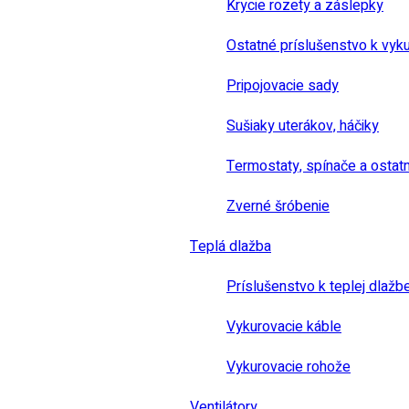
Krycie rozety a záslepky
Ostatné príslušenstvo k vyk
Pripojovacie sady
Sušiaky uterákov, háčiky
Termostaty, spínače a ostat
Zverné šróbenie
Teplá dlažba
Príslušenstvo k teplej dlažb
Vykurovacie káble
Vykurovacie rohože
Ventilátory