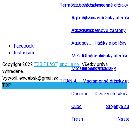
Termostatické baterie
Vane
Jednoramenné držiaky
Vaňové zásteny
Aqualight
Kruhové držiaky uterák
Výtoky na vaňu
Aquamat
Na sprchové zásteny
Aquasave
Háčiky a poličky
Facebook
Instagram
Metalia 57 termo
Otočné držiaky uteráko
Copyright 2022
TGB PLAST, spol. s r.o.
. Všetky práva
Metalia 58 termo
Stojanya sušiaky
vyhradené.
Vytvoril: ehwebsk@gmail.sk
TITANIA
Viacramenné držiaky u
TOP
Cosmos
Držiaky uterákov 
Cube
Stojanya su
Fresh
Náste