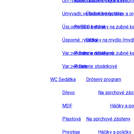
Umyvadlové baterie stojánkové
Koše, úložné boxy a zásobn
Umyvadlové bidetové baterie
Úložné boxy, dózy a or
Úsporné ECO baterie
Poháre a držiaky na zubné k
Úsporné výrobky
Držiaky na mydlo (mydl
Vanové baterie nástěnné
Poháre a držiaky na zubné k
Vanové baterie stojánkové
Police
WC Sedátka
Drôtený program
Dřevo
Na sprchové zás
MDF
Háčiky a po
Plastová
Na sprchové zásteny
Prestige
Háčiky a poličky