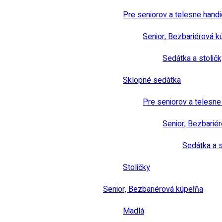
Pre seniorov a telesne hand
Senior, Bezbariérová k
Sedátka a stoličk
Sklopné sedátka
Pre seniorov a telesn
Senior, Bezbarié
Sedátka a s
Stoličky
Senior, Bezbariérová kúpeľňa
Madlá