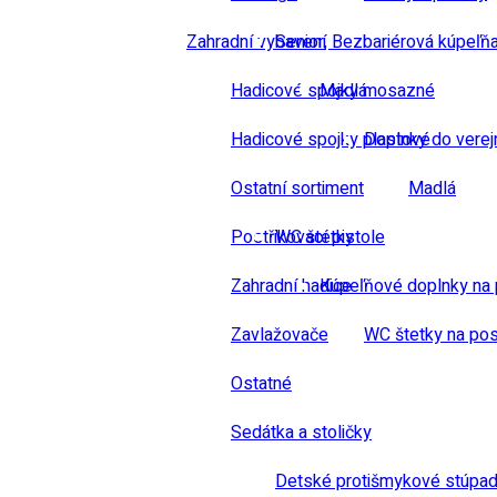
Zahradní vybavení
Senior, Bezbariérová kúpeľň
Hadicové spojky mosazné
Madlá
Hadicové spojky plastové
Doplnky do verej
Ostatní sortiment
Madlá
Postřikovací pistole
WC štetky
Zahradní hadice
Kúpeľňové doplnky na 
Zavlažovače
WC štetky na pos
Ostatné
Sedátka a stoličky
Detské protišmykové stúpad