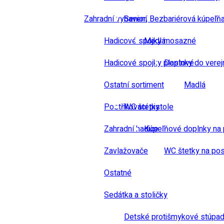
Zahradní vybavení
Senior, Bezbariérová kúpeľň
Hadicové spojky mosazné
Madlá
Hadicové spojky plastové
Doplnky do verej
Ostatní sortiment
Madlá
Postřikovací pistole
WC štetky
Zahradní hadice
Kúpeľňové doplnky na 
Zavlažovače
WC štetky na pos
Ostatné
Sedátka a stoličky
Detské protišmykové stúpad