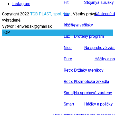
Hit
Stojanya sušiaky
Instagram
Iris
Nástenné d
Copyright 2022
TGB PLAST, spol. s r.o.
. Všetky práva
vyhradené.
Iris New
Háčiky a vešiaky
Vytvoril: ehwebsk@gmail.sk
TOP
Lux
Drôtený program
Nice
Na sprchové zás
Pure
Háčiky a po
Retro I
Držiaky uterákov
Retro II
Kozmetická zrkadlá
Simply
Na sprchové zásteny
Smart
Háčiky a poličky