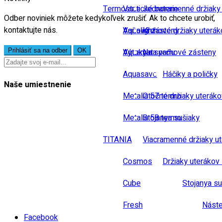
Termostatické baterie
Vane
Jednoramenné držiaky
Odber noviniek môžete kedykoľvek zrušiť. Ak to chcete urobiť,
kontaktujte nás.
Vaňové zásteny
Aqualight
Kruhové držiaky uterák
Výtoky na vaňu
Aquamat
Na sprchové zásteny
Aquasave
Háčiky a poličky
Naše umiestnenie
Metalia 57 termo
Otočné držiaky uteráko
Metalia 58 termo
Stojanya sušiaky
TITANIA
Viacramenné držiaky u
Cosmos
Držiaky uterákov 
Cube
Stojanya su
Fresh
Náste
Facebook