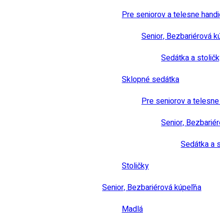
Pre seniorov a telesne hand
Senior, Bezbariérová k
Sedátka a stoličk
Sklopné sedátka
Pre seniorov a telesn
Senior, Bezbarié
Sedátka a s
Stoličky
Senior, Bezbariérová kúpeľňa
Madlá