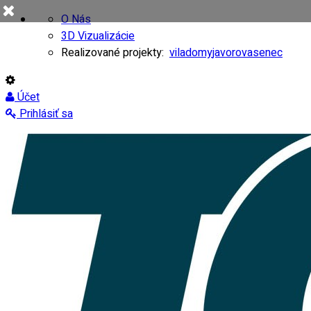
O Nás
3D Vizualizácie
Realizované projekty:
viladomy
javorovasenec
Účet
Prihlásiť sa