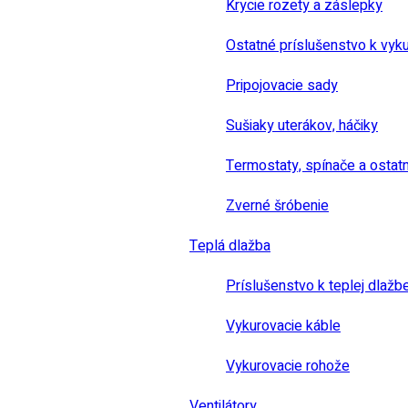
Krycie rozety a záslepky
Ostatné príslušenstvo k vyk
Pripojovacie sady
Sušiaky uterákov, háčiky
Termostaty, spínače a ostat
Zverné šróbenie
Teplá dlažba
Príslušenstvo k teplej dlažb
Vykurovacie káble
Vykurovacie rohože
Ventilátory