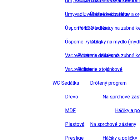
Umyvadlové baterie stojánkové
Koše, úložné boxy a zásobn
Umyvadlové bidetové baterie
Úložné boxy, dózy a or
Úsporné ECO baterie
Poháre a držiaky na zubné k
Úsporné výrobky
Držiaky na mydlo (mydl
Vanové baterie nástěnné
Poháre a držiaky na zubné k
Vanové baterie stojánkové
Police
WC Sedátka
Drôtený program
Dřevo
Na sprchové zás
MDF
Háčiky a po
Plastová
Na sprchové zásteny
Prestige
Háčiky a poličky