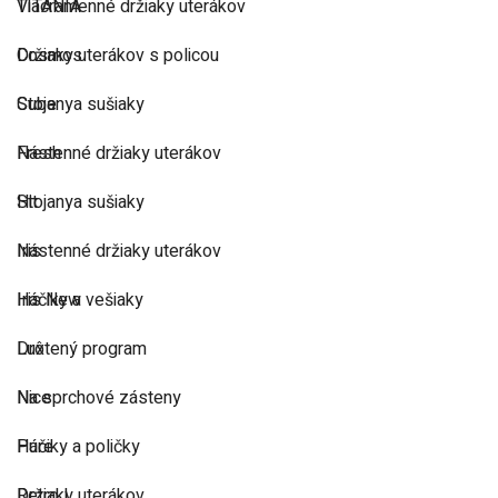
TITANIA
Viacramenné držiaky uterákov
Cosmos
Držiaky uterákov s policou
Cube
Stojanya sušiaky
Fresh
Nástenné držiaky uterákov
Hit
Stojanya sušiaky
Iris
Nástenné držiaky uterákov
Iris New
Háčiky a vešiaky
Lux
Drôtený program
Nice
Na sprchové zásteny
Pure
Háčiky a poličky
Retro I
Držiaky uterákov