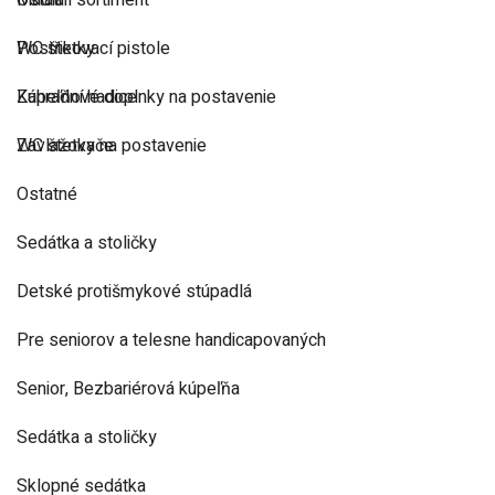
Ostatní sortiment
Madlá
Postřikovací pistole
WC štetky
Zahradní hadice
Kúpeľňové doplnky na postavenie
Zavlažovače
WC štetky na postavenie
Ostatné
Sedátka a stoličky
Detské protišmykové stúpadlá
Pre seniorov a telesne handicapovaných
Senior, Bezbariérová kúpeľňa
Sedátka a stoličky
Sklopné sedátka