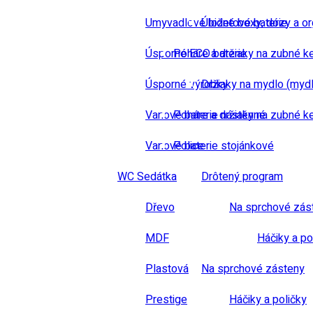
Umyvadlové bidetové baterie
Úložné boxy, dózy a or
Úsporné ECO baterie
Poháre a držiaky na zubné k
Úsporné výrobky
Držiaky na mydlo (mydl
Vanové baterie nástěnné
Poháre a držiaky na zubné k
Vanové baterie stojánkové
Police
WC Sedátka
Drôtený program
Dřevo
Na sprchové zás
MDF
Háčiky a po
Plastová
Na sprchové zásteny
Prestige
Háčiky a poličky