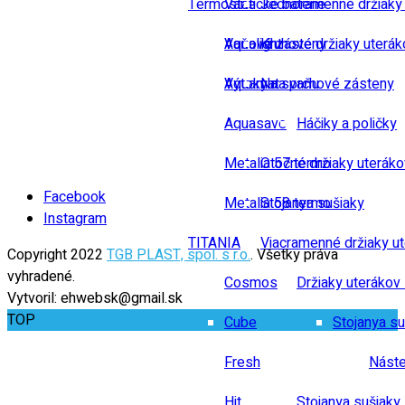
Termostatické baterie
Vane
Jednoramenné držiaky
Vaňové zásteny
Aqualight
Kruhové držiaky uterák
Výtoky na vaňu
Aquamat
Na sprchové zásteny
Aquasave
Háčiky a poličky
Metalia 57 termo
Otočné držiaky uteráko
Facebook
Metalia 58 termo
Stojanya sušiaky
Instagram
TITANIA
Viacramenné držiaky u
Copyright 2022
TGB PLAST, spol. s r.o.
. Všetky práva
vyhradené.
Cosmos
Držiaky uterákov 
Vytvoril: ehwebsk@gmail.sk
TOP
Cube
Stojanya su
Fresh
Náste
Hit
Stojanya sušiaky