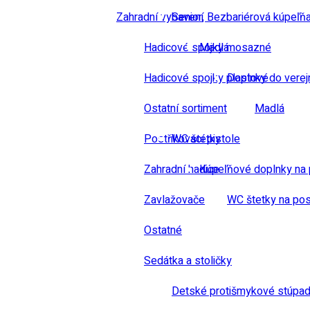
Zahradní vybavení
Senior, Bezbariérová kúpeľň
Hadicové spojky mosazné
Madlá
Hadicové spojky plastové
Doplnky do verej
Ostatní sortiment
Madlá
Postřikovací pistole
WC štetky
Zahradní hadice
Kúpeľňové doplnky na 
Zavlažovače
WC štetky na pos
Ostatné
Sedátka a stoličky
Detské protišmykové stúpad