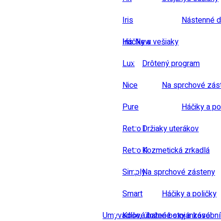
Iris
Nástenné d
Iris New
Háčiky a vešiaky
Lux
Drôtený program
Nice
Na sprchové zás
Pure
Háčiky a po
Retro I
Držiaky uterákov
Retro II
Kozmetická zrkadlá
Simply
Na sprchové zásteny
Smart
Háčiky a poličky
Umyvadlové baterie stojánkové
Koše, úložné boxy a zásobn