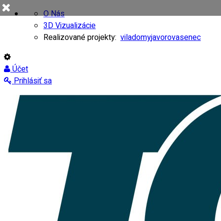
O Nás
3D Vizualizácie
Realizované projekty:
viladomy
javorovasenec
Účet
Prihlásiť sa