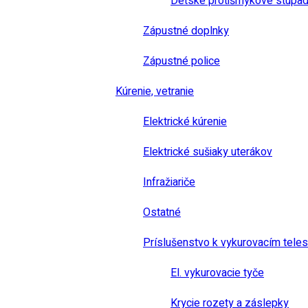
Detské protišmykové stúpad
Zápustné doplnky
Zápustné police
Kúrenie, vetranie
Elektrické kúrenie
Elektrické sušiaky uterákov
Infražiariče
Ostatné
Príslušenstvo k vykurovacím tele
El. vykurovacie tyče
Krycie rozety a záslepky