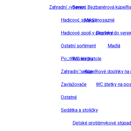
Zahradní vybavení
Senior, Bezbariérová kúpeľň
Hadicové spojky mosazné
Madlá
Hadicové spojky plastové
Doplnky do verej
Ostatní sortiment
Madlá
Postřikovací pistole
WC štetky
Zahradní hadice
Kúpeľňové doplnky na 
Zavlažovače
WC štetky na pos
Ostatné
Sedátka a stoličky
Detské protišmykové stúpad