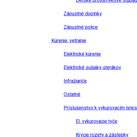
Detské protišmykové stúpad
Zápustné doplnky
Zápustné police
Kúrenie, vetranie
Elektrické kúrenie
Elektrické sušiaky uterákov
Infražiariče
Ostatné
Príslušenstvo k vykurovacím tele
El. vykurovacie tyče
Krycie rozety a záslepky