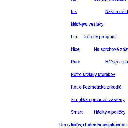
Iris
Nástenné d
Iris New
Háčiky a vešiaky
Lux
Drôtený program
Nice
Na sprchové zás
Pure
Háčiky a po
Retro I
Držiaky uterákov
Retro II
Kozmetická zrkadlá
Simply
Na sprchové zásteny
Smart
Háčiky a poličky
Umyvadlové baterie stojánkové
Koše, úložné boxy a zásobn