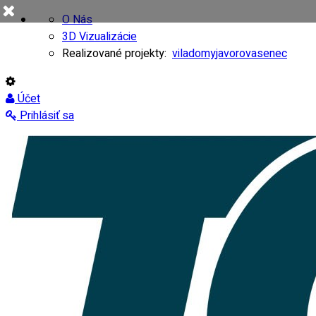
O Nás
3D Vizualizácie
Realizované projekty:
viladomy
javorovasenec
Účet
Prihlásiť sa