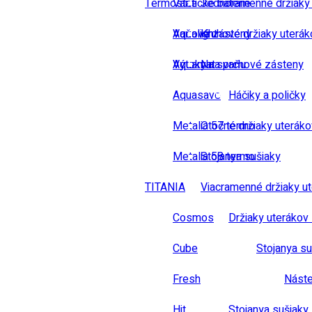
Termostatické baterie
Vane
Jednoramenné držiaky
Vaňové zásteny
Aqualight
Kruhové držiaky uterák
Výtoky na vaňu
Aquamat
Na sprchové zásteny
Aquasave
Háčiky a poličky
Metalia 57 termo
Otočné držiaky uteráko
Metalia 58 termo
Stojanya sušiaky
TITANIA
Viacramenné držiaky u
Cosmos
Držiaky uterákov 
Cube
Stojanya su
Fresh
Náste
Hit
Stojanya sušiaky