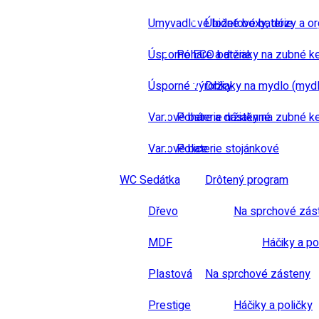
Umyvadlové bidetové baterie
Úložné boxy, dózy a or
Úsporné ECO baterie
Poháre a držiaky na zubné k
Úsporné výrobky
Držiaky na mydlo (mydl
Vanové baterie nástěnné
Poháre a držiaky na zubné k
Vanové baterie stojánkové
Police
WC Sedátka
Drôtený program
Dřevo
Na sprchové zás
MDF
Háčiky a po
Plastová
Na sprchové zásteny
Prestige
Háčiky a poličky