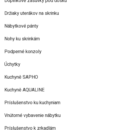
Doplnkové zásuvky pod dosku
Držiaky uterákov na skrinku
Nábytkové pánty
Nohy ku skrinkám
Podperné konzoly
Úchytky
Kuchyně SAPHO
Kuchyně AQUALINE
Príslušenstvo ku kuchyniam
Vnútorné vybavenie nábytku
Príslušenstvo k zrkadlám