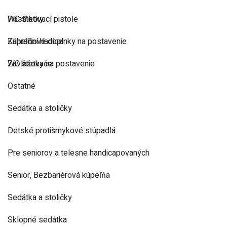
Postřikovací pistole
WC štetky
Zahradní hadice
Kúpeľňové doplnky na postavenie
Zavlažovače
WC štetky na postavenie
Ostatné
Sedátka a stoličky
Detské protišmykové stúpadlá
Pre seniorov a telesne handicapovaných
Senior, Bezbariérová kúpeľňa
Sedátka a stoličky
Sklopné sedátka