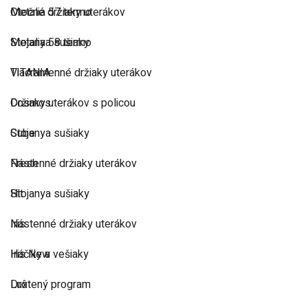
Metalia 57 termo
Otočné držiaky uterákov
Metalia 58 termo
Stojanya sušiaky
TITANIA
Viacramenné držiaky uterákov
Cosmos
Držiaky uterákov s policou
Cube
Stojanya sušiaky
Fresh
Nástenné držiaky uterákov
Hit
Stojanya sušiaky
Iris
Nástenné držiaky uterákov
Iris New
Háčiky a vešiaky
Lux
Drôtený program