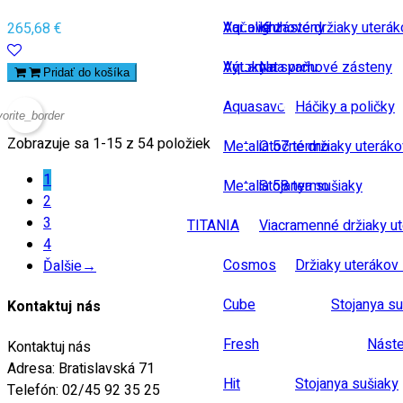
Vaňové zásteny
Aqualight
Kruhové držiaky uterák
265,68 €
Výtoky na vaňu
Aquamat
Na sprchové zásteny
Pridať do košíka
Aquasave
Háčiky a poličky
vorite_border
Zobrazuje sa 1-15 z 54 položiek
Metalia 57 termo
Otočné držiaky uteráko
1
Metalia 58 termo
Stojanya sušiaky
2
3
TITANIA
Viacramenné držiaky u
4
Cosmos
Držiaky uterákov 
Ďalšie
→
Cube
Stojanya su
Kontaktuj nás
Fresh
Náste
Kontaktuj nás
Adresa:
Bratislavská 71
Hit
Stojanya sušiaky
Telefón:
02/45 92 35 25