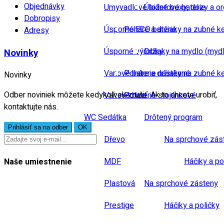
Objednávky
Umyvadlové bidetové baterie
Úložné boxy, dózy a or
Dobropisy
Úsporné ECO baterie
Poháre a držiaky na zubné k
Adresy
Úsporné výrobky
Držiaky na mydlo (mydl
Novinky
Vanové baterie nástěnné
Poháre a držiaky na zubné k
Novinky
Odber noviniek môžete kedykoľvek zrušiť. Ak to chcete urobiť,
Vanové baterie stojánkové
Police
kontaktujte nás.
WC Sedátka
Drôtený program
Dřevo
Na sprchové zás
MDF
Háčiky a po
Naše umiestnenie
Plastová
Na sprchové zásteny
Prestige
Háčiky a poličky