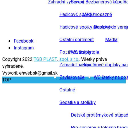
Zahradní vybavení
Senior, Bezbariérová kúpeľň
Hadicové spojky mosazné
Madlá
Hadicové spojky plastové
Doplnky do verej
Ostatní sortiment
Madlá
Facebook
Instagram
Postřikovací pistole
WC štetky
Copyright 2022
TGB PLAST, spol. s r.o.
. Všetky práva
Zahradní hadice
Kúpeľňové doplnky na 
vyhradené.
Vytvoril: ehwebsk@gmail.sk
Zavlažovače
WC štetky na pos
TOP
Ostatné
Sedátka a stoličky
Detské protišmykové stúpad
Pre seniorov a telesne hand