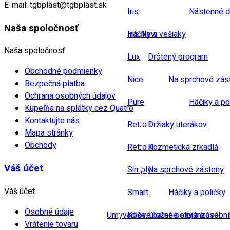
E-mail:
tgbplast@tgbplast.sk
Iris
Nástenné d
Naša spoločnosť
Iris New
Háčiky a vešiaky
Naša spoločnosť
Lux
Drôtený program
Obchodné podmienky
Nice
Na sprchové zás
Bezpečná platba
Ochrana osobných údajov
Pure
Háčiky a po
Kúpeľňa na splátky cez Quatro
Kontaktujte nás
Retro I
Držiaky uterákov
Mapa stránky
Obchody
Retro II
Kozmetická zrkadlá
Váš účet
Simply
Na sprchové zásteny
Váš účet
Smart
Háčiky a poličky
Osobné údaje
Umyvadlové baterie stojánkové
Koše, úložné boxy a zásobn
Vrátenie tovaru