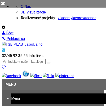
O Nás
3D Vizualizácie
Realizované projekty:
viladomy
javorovasenec
Účet
Prihlásiť sa
02/45 92 35 25
Info linka
MENU
Menu