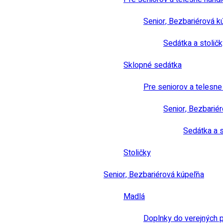
Senior, Bezbariérová k
Sedátka a stoličk
Sklopné sedátka
Pre seniorov a telesn
Senior, Bezbarié
Sedátka a s
Stoličky
Senior, Bezbariérová kúpeľňa
Madlá
Doplnky do verejných 