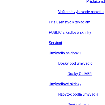
Príslušens
Vnútorné vybavenie nábytku
Príslušenstvo k zrkadlám
PUBLIC zrkadlové skrinky
Servisní
Umývadlo na dosku
Dosky pod umývadlo
Dosky OLIVER
Umývadlové skrinky
Nábytok podľa umývadlá
Dvojumývadlo