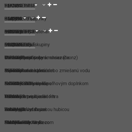
TEKNO
HEADING TITLE
HEADING TITLE
NOVASERVIS
GLASS
Kuchyňa
Koupelnové doplňky
HEADING TITLE
SAPHO
MASTER
Kohútiky
Colorado
Instalatérský materiál
HEADING TITLE
WELT SERVIS
CRYSTAL
EKO kohútiky
Morava Retro
Bezpečnostní skupiny
Dlažba
HEADING TITLE
VIP2000
Kohútiky na pripojenie ohrievača
Morava Retro - stará mosaz (bronz)
Chromované fitinky
Dlažba 20 mm
Drviče odpadov
BETTER
Kohútiky na studenú alebo zmiešanú vodu
Morava Retro - zlato
Expanzní nádoby
Drevodekor
Príslušenstvo k drvičom
EXTRA
Kohútiky s dlhou pákou
Náhradné diely ku kúpeľňovým doplnkom
F-COMFORT
Kameň & Betón
Náhradné diely drviče
YES
Kohútiky s pripojením filtra
Yukon - chrom/biela
F-POWER
Modular
Príslušenstvo k sušičom
DYNAMIC
Kohútiky s vyťahovacou hubicou
Yukon - čierna matná
Fitinky profi
Retro štýl
Sušiče rúk Jet Dryer
SMART
Kuchyňa kohútiky
Náhradní díly
Flexi hadičky nerez
Patchwork & Art Deco
Príslušenstvo k drezom