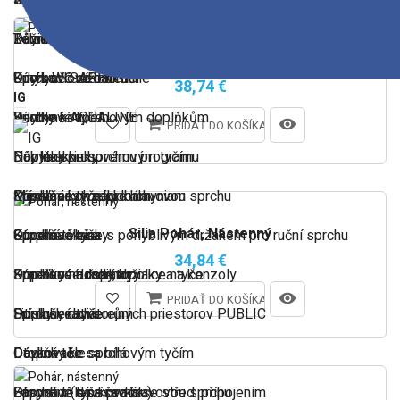
Sprchové batérie
Růžice k bidetovým bateriím
Díly k rozdělovačům
WC nádržky
Termostatické mixéry
Růžice k dřezovým bateriím
Díly k vodovodním bateriím
Záhradné ventily
Silia Pohár, Nástenný
Umývadlové batérie
Sprchové ružice ručné
Díly k WC sedátkům
Kuchyně SAPHO
38,74 €
IG
Ventily
Sprchové tyče
Díly ke koupelnovým doplňkům
Kuchyně AQUALINE
PRIDAŤ DO KOŠÍKA
Nábytok
Doplňky ke sprchovým tyčím
Díly ke sprchovému programu
Horné skrinky
Kúpeľňa konzoly
Sprchové tyče pro hlavovou sprchu
Membrány k nádobám
Príslušenstvo ku kuchyniam
Silia Pohár, Nástenný
Kúpeľňa veže
Sprchové tyče s pohyblivým držákem pro ruční sprchu
Otopná tělesa
Spodné skrinky
34,84 €
Pracovné dosky a police na konzoly
Sprchové ružice, držiaky a tyče
Doplňky na radiátory
Kúpeľňové doplnky
PRIDAŤ DO KOŠÍKA
Príslušenstvo
Sprchové tyče
Fitinky k radiátorům
Doplnky do verejných priestorov PUBLIC
Dávkovače
Doplňky ke sprchovým tyčím
Otopná tělesa bílá
Dávkovače
Easy-Fix ​​(s prísavkou)
Sprchové tyče pro hlavovou sprchu
Otopná tělesa černá se střed. přípojením
Zápustné dávkovače