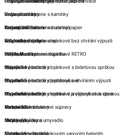
Uhlové hadicové spojky
Umyvadlové baterie pro nízkotlaké ohřívače
S tlačným ventilem
Stojany s držiakom toaletného papiera
Vaňové odtoky
Umyvadlové baterie s kamínky
Smile
Stojanya sušiaky
Toaleta, WC
Umyvadlové baterie senzorové
Kohoutkové baterie
Stojany s držiakom na toaletný papier
Bidetové kohútiky
Umyvadlové baterie stojánkové bez otvírání výpusti
Koupelnové sady
WC štetky na postavenie
Bidetové zátky
Umyvadlové baterie stojánkové RETRO
METALIA
Senior, Bezbariérová kúpeľňa
Bidety
Umyvadlové baterie stojánkové s bidetovou sprškou
Metalia 54
Kúpeľňové predložky
Pisoáre
Umyvadlové baterie stojánkové s otvíráním výpusti
Metalia 55
Kúpeľňové predložky protišmykové
Pisoárové kohútiky
Umyvadlové baterie stojánkové s výpustí click-clack
Metalia 56
Kúpeľňové predložky textilné s protišmykovou úpravou
Podomietkové toaletné súpravy
Vaňové batérie
Metalia 57
Na sprchové zásteny
Skryté rámy
Baterie pro vanu a umyvadlo
Metalia 58 - černá
Háčiky a poličky
Splachovacie tlačidlá
Komponenty ke stojánkovým vanovým bateriím
Metalia 58 - chrom
Stierky