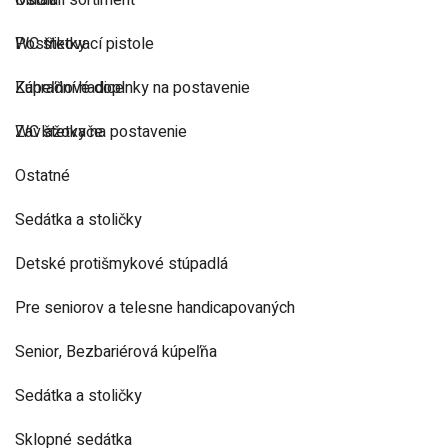
Ostatní sortiment
Madlá
Postřikovací pistole
WC štetky
Zahradní hadice
Kúpeľňové doplnky na postavenie
Zavlažovače
WC štetky na postavenie
Ostatné
Sedátka a stoličky
Detské protišmykové stúpadlá
Pre seniorov a telesne handicapovaných
Senior, Bezbariérová kúpeľňa
Sedátka a stoličky
Sklopné sedátka