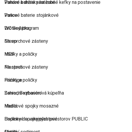
Vanové baterie nástěnné
Poháre a držiaky na zubné kefky na postavenie
Vanové baterie stojánkové
Police
WC Sedátka
Drôtený program
Dřevo
Na sprchové zásteny
MDF
Háčiky a poličky
Plastová
Na sprchové zásteny
Prestige
Háčiky a poličky
Zahradní vybavení
Senior, Bezbariérová kúpeľňa
Hadicové spojky mosazné
Madlá
Hadicové spojky plastové
Doplnky do verejných priestorov PUBLIC