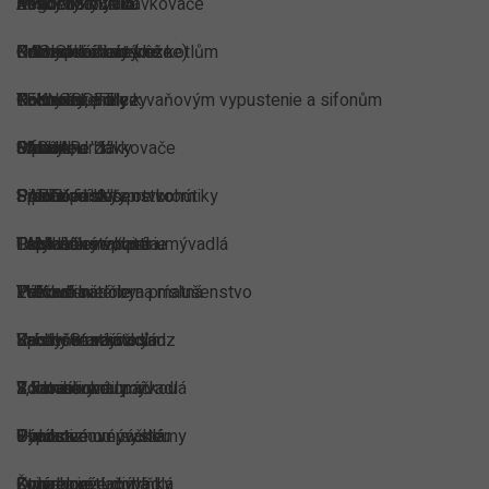
PVC TESNENIA
Misky na mydlo
Amur
Regulátory tlaku
Kondenzát
Bezdotykové dávkovače
OASIS
Odkvapkávacie koše
Provedení barevné
Rohové kohouty ke kotlům
Náhradné diely (rôzne)
Kuchynské batérie
TEKNOSOFT
Podnosy, police
Colorado
Rohové ventily
Náhradné diely k vaňovým vypustenie a sifonům
Kuchynské drezy
JAGUAR
Poháre, držiaky
S páčkou ''1''
Sifony
Ostatné
Manuálne dávkovače
PARTY
Príslušenstvo pre kohútiky
S páčkou ''2'' s otvorom
Solární fitinky
Pisoár príslušenstvo
Sprchové sety
FAMILY
Príslušenstvo pre umývadlá
Labe - čierna/biela
Teploměry
Podlahové vpusti
Umývadlové batérie
LUX
Zábradlia
Prevedenie čierna matná
Tlakové nádoby
Práčka
Vaňové batérie a príslušenstvo
Sprchové vaničky
Kuchyňa umývadlá
Labe - Stará mosadz
Ventily k radiátorům
Príslušenstvo
Z liateho mramoru
1,5-miskové umývadlá
S keramickou páčkou
Vodoměry
Rohové ventily
Oblúkové
1-misové umývadlá
S mosaznou páčkou
Výpusti
Predstenové systémy
Štvorcové
2-miskové umývadlá
Loira
Koupelnové doplňky
Ovládacie tlačidlá