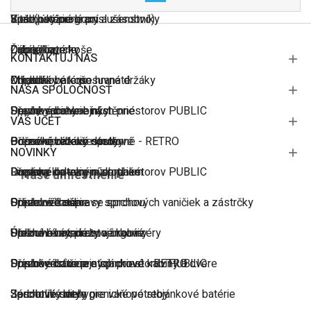
Vital (pomocné príslušenstvo)
Biele batérie
Sprchový program
Koše, úložné boxy a zásobníky
Zábradlia
Čierné baterie
Držáky sprchy
Odpadkové koše
KONTAKTUJ NÁS
Zrkadlá
Drezové batérie
Mýdlenky pro posuvné držáky
Odpadkové koše hranaté
NAŠA SPOLOČNOSŤ
Sprchovacie kabínky
Dřezové baterie nástěnné
Pevné sprchy
Doplnky do verejných priestorov PUBLIC
VÁŠ ÚČET
Bočné sprchové steny
Dřezové baterie nástěnné - RETRO
Posuvné držáky sprchy
Odpadkové koše kruhové
NOVINKY
Lineárne odtoky
Dřezové baterie nízkotlaké
Ramena k pevným sprchám
Doplnky do verejných priestorov PUBLIC
Naše umiestnenie
Odpadové súpravy sprchových vaničiek a zástrčky
Dřezové baterie se sprchou
Sprchové hadice
Prádelné koše
Polkruhové sprchové kabíny
Dřezové baterie stojánkové
Sprchové minisety
Úložné boxy, dózy a organizéry
Príslušenstvo pre sprchové kabíny a dvere
Dřezové baterie stojánkové - RETRO
Sprchové růžice
Doplnky do verejných priestorov PUBLIC
Sprchové dvere
Jednotlivé diely pre vaňové stojánkové batérie
Sprchové sety
Zásobníky na hygienické potreby