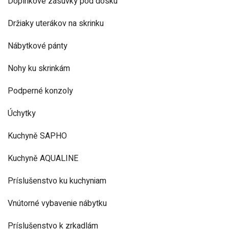
Doplnkové zásuvky pod dosku
Držiaky uterákov na skrinku
Nábytkové pánty
Nohy ku skrinkám
Podperné konzoly
Úchytky
Kuchyně SAPHO
Kuchyně AQUALINE
Príslušenstvo ku kuchyniam
Vnútorné vybavenie nábytku
Príslušenstvo k zrkadlám