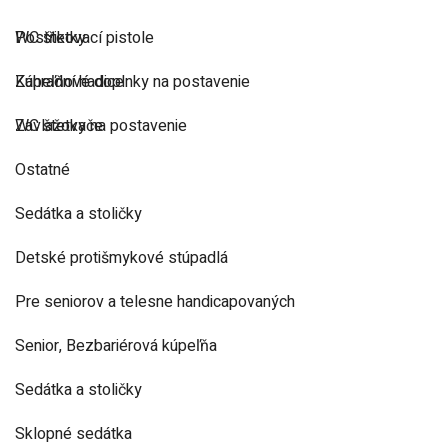
Postřikovací pistole
WC štetky
Zahradní hadice
Kúpeľňové doplnky na postavenie
Zavlažovače
WC štetky na postavenie
Ostatné
Sedátka a stoličky
Detské protišmykové stúpadlá
Pre seniorov a telesne handicapovaných
Senior, Bezbariérová kúpeľňa
Sedátka a stoličky
Sklopné sedátka