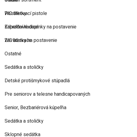
Ostatní sortiment
Madlá
Postřikovací pistole
WC štetky
Zahradní hadice
Kúpeľňové doplnky na postavenie
Zavlažovače
WC štetky na postavenie
Ostatné
Sedátka a stoličky
Detské protišmykové stúpadlá
Pre seniorov a telesne handicapovaných
Senior, Bezbariérová kúpeľňa
Sedátka a stoličky
Sklopné sedátka