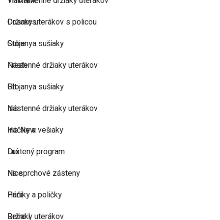
TITANIA
Viacramenné držiaky uterákov
Cosmos
Držiaky uterákov s policou
Cube
Stojanya sušiaky
Fresh
Nástenné držiaky uterákov
Hit
Stojanya sušiaky
Iris
Nástenné držiaky uterákov
Iris New
Háčiky a vešiaky
Lux
Drôtený program
Nice
Na sprchové zásteny
Pure
Háčiky a poličky
Retro I
Držiaky uterákov