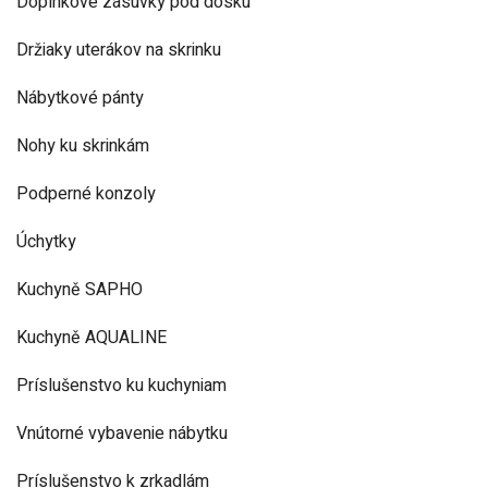
Doplnkové zásuvky pod dosku
Držiaky uterákov na skrinku
Nábytkové pánty
Nohy ku skrinkám
Podperné konzoly
Úchytky
Kuchyně SAPHO
Kuchyně AQUALINE
Príslušenstvo ku kuchyniam
Vnútorné vybavenie nábytku
Príslušenstvo k zrkadlám