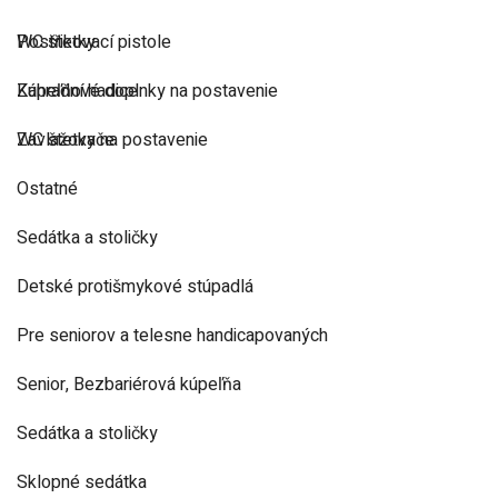
Postřikovací pistole
WC štetky
Zahradní hadice
Kúpeľňové doplnky na postavenie
Zavlažovače
WC štetky na postavenie
Ostatné
Sedátka a stoličky
Detské protišmykové stúpadlá
Pre seniorov a telesne handicapovaných
Senior, Bezbariérová kúpeľňa
Sedátka a stoličky
Sklopné sedátka