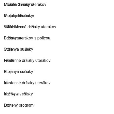
Metalia 57 termo
Otočné držiaky uterákov
Metalia 58 termo
Stojanya sušiaky
TITANIA
Viacramenné držiaky uterákov
Cosmos
Držiaky uterákov s policou
Cube
Stojanya sušiaky
Fresh
Nástenné držiaky uterákov
Hit
Stojanya sušiaky
Iris
Nástenné držiaky uterákov
Iris New
Háčiky a vešiaky
Lux
Drôtený program