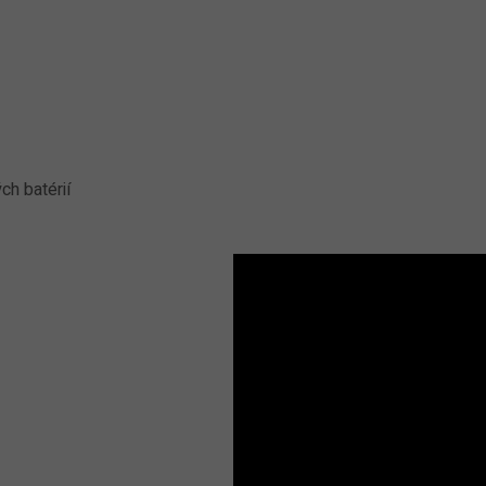
h batérií