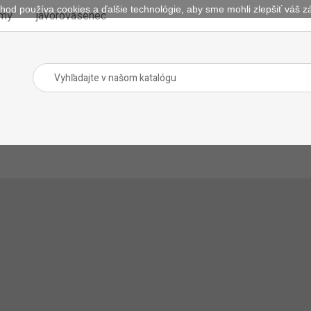
hod používa cookies a ďalšie technológie, aby sme mohli zlepšiť váš zá
omy
javorovasenec