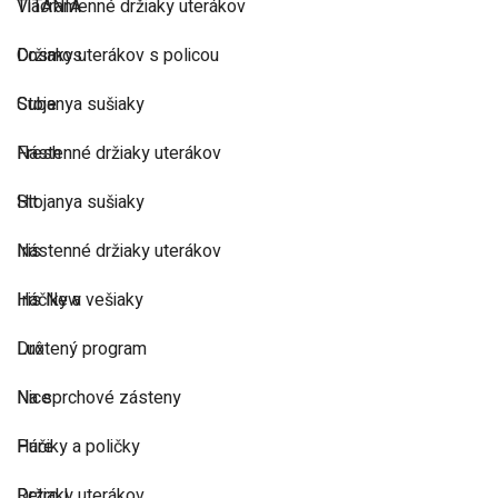
TITANIA
Viacramenné držiaky uterákov
Cosmos
Držiaky uterákov s policou
Cube
Stojanya sušiaky
Fresh
Nástenné držiaky uterákov
Hit
Stojanya sušiaky
Iris
Nástenné držiaky uterákov
Iris New
Háčiky a vešiaky
Lux
Drôtený program
Nice
Na sprchové zásteny
Pure
Háčiky a poličky
Retro I
Držiaky uterákov