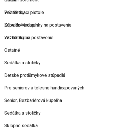
Ostatní sortiment
Madlá
Postřikovací pistole
WC štetky
Zahradní hadice
Kúpeľňové doplnky na postavenie
Zavlažovače
WC štetky na postavenie
Ostatné
Sedátka a stoličky
Detské protišmykové stúpadlá
Pre seniorov a telesne handicapovaných
Senior, Bezbariérová kúpeľňa
Sedátka a stoličky
Sklopné sedátka