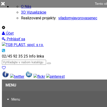
Tento o
O Nás
3D Vizualizácie
Realizované projekty:
viladomy
javorovasenec
Účet
Prihlásiť sa
02/45 92 35 25
Info linka
MENU
Menu