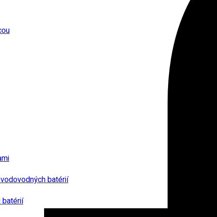
cou
ami
 vodovodných batérií
batérií