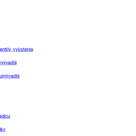
ntily, vyústenia
umývadlá
 umývadlá
adicu
dky