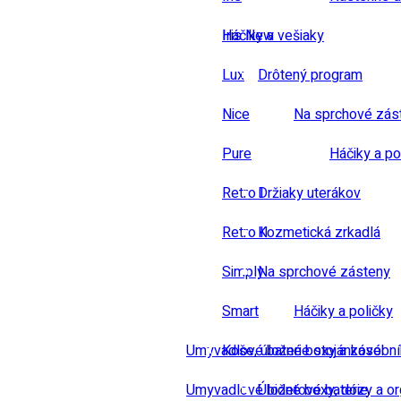
Iris New
Háčiky a vešiaky
Lux
Drôtený program
Nice
Na sprchové zás
Pure
Háčiky a po
Retro I
Držiaky uterákov
Retro II
Kozmetická zrkadlá
Simply
Na sprchové zásteny
Smart
Háčiky a poličky
Umyvadlové baterie stojánkové
Koše, úložné boxy a zásobn
Umyvadlové bidetové baterie
Úložné boxy, dózy a or