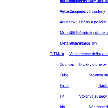
Vaňové zásteny
Aqualight
Kruhové držiaky uterák
Výtoky na vaňu
Aquamat
Na sprchové zásteny
Aquasave
Háčiky a poličky
Metalia 57 termo
Otočné držiaky uteráko
Metalia 58 termo
Stojanya sušiaky
TITANIA
Viacramenné držiaky u
Cosmos
Držiaky uterákov 
Cube
Stojanya su
Fresh
Náste
Hit
Stojanya sušiaky
Iris
Nástenné d