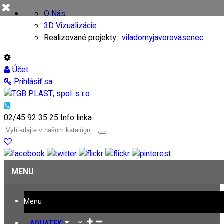
O Nás
3D Vizualizácie
Realizované projekty:
viladomy
javorovasenec
Účet
Prihlásiť sa
02/45 92 35 25
Info linka
MENU
Menu
AQUATEK