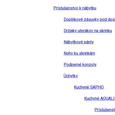
Príslušenstvo k nábytku
Doplnkové zásuvky pod dos
Držiaky uterákov na skrinku
Nábytkové pánty
Nohy ku skrinkám
Podperné konzoly
Úchytky
Kuchyně SAPHO
Kuchyně AQUAL
Príslušens