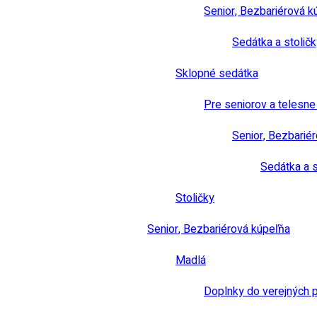
Senior, Bezbariérová k
Sedátka a stoličk
Sklopné sedátka
Pre seniorov a telesn
Senior, Bezbarié
Sedátka a s
Stoličky
Senior, Bezbariérová kúpeľňa
Madlá
Doplnky do verejných 