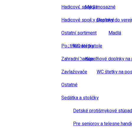
Hadicové spojky mosazné
Madlá
Hadicové spojky plastové
Doplnky do verej
Ostatní sortiment
Madlá
Postřikovací pistole
WC štetky
Zahradní hadice
Kúpeľňové doplnky na 
Zavlažovače
WC štetky na pos
Ostatné
Sedátka a stoličky
Detské protišmykové stúpad
Pre seniorov a telesne hand