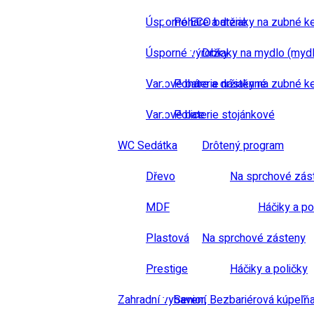
Úsporné ECO baterie
Poháre a držiaky na zubné k
Úsporné výrobky
Držiaky na mydlo (mydl
Vanové baterie nástěnné
Poháre a držiaky na zubné k
Vanové baterie stojánkové
Police
WC Sedátka
Drôtený program
Dřevo
Na sprchové zás
MDF
Háčiky a po
Plastová
Na sprchové zásteny
Prestige
Háčiky a poličky
Zahradní vybavení
Senior, Bezbariérová kúpeľň