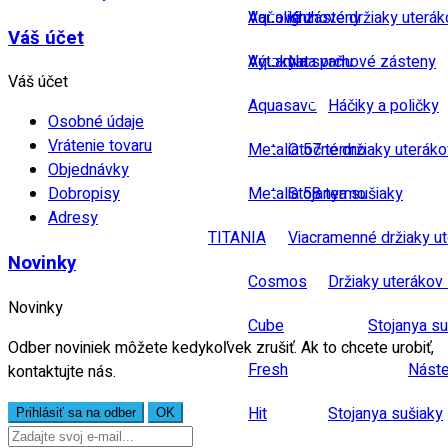
Vaňové zásteny
Aqualight
Kruhové držiaky uterák
Váš účet
Výtoky na vaňu
Aquamat
Na sprchové zásteny
Váš účet
Aquasave
Háčiky a poličky
Osobné údaje
Vrátenie tovaru
Metalia 57 termo
Otočné držiaky uteráko
Objednávky
Metalia 58 termo
Stojanya sušiaky
Dobropisy
Adresy
TITANIA
Viacramenné držiaky u
Novinky
Cosmos
Držiaky uterákov 
Novinky
Cube
Stojanya su
Odber noviniek môžete kedykoľvek zrušiť. Ak to chcete urobiť,
Fresh
Náste
kontaktujte nás.
Hit
Stojanya sušiaky