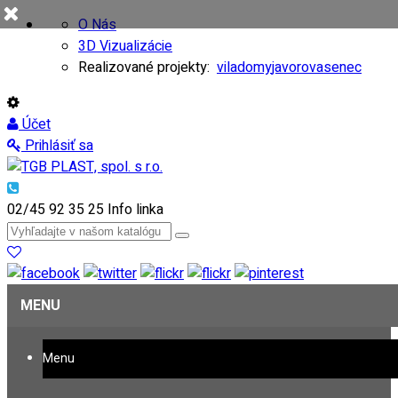
O Nás
3D Vizualizácie
Realizované projekty:
viladomy
javorovasenec
Účet
Prihlásiť sa
02/45 92 35 25
Info linka
MENU
Menu