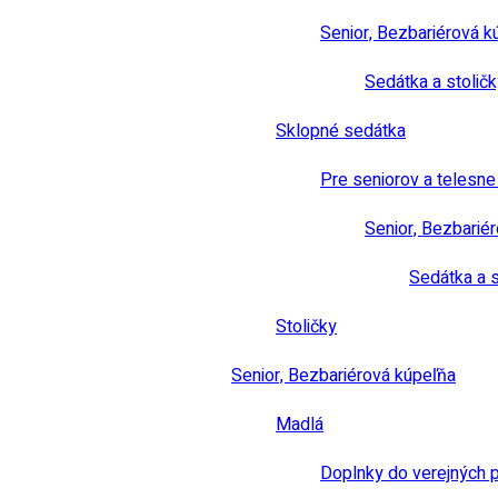
Senior, Bezbariérová k
Sedátka a stoličk
Sklopné sedátka
Pre seniorov a telesn
Senior, Bezbarié
Sedátka a s
Stoličky
Senior, Bezbariérová kúpeľňa
Madlá
Doplnky do verejných 