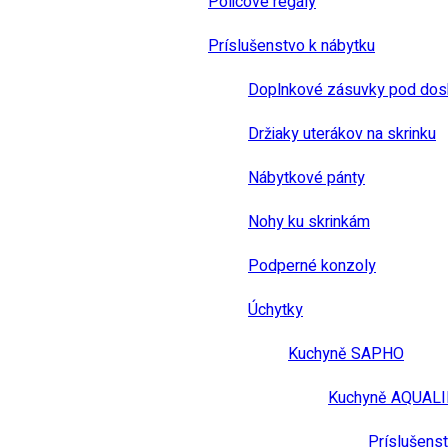
Policové regály
Príslušenstvo k nábytku
Doplnkové zásuvky pod dos
Držiaky uterákov na skrinku
Nábytkové pánty
Nohy ku skrinkám
Podperné konzoly
Úchytky
Kuchyně SAPHO
Kuchyně AQUAL
Príslušens