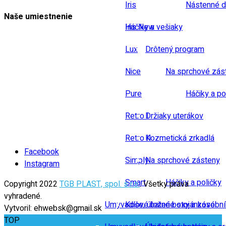
Iris
Nástenné d
Naše umiestnenie
Iris New
Háčiky a vešiaky
Lux
Drôtený program
Nice
Na sprchové zás
Pure
Háčiky a po
Retro I
Držiaky uterákov
Retro II
Kozmetická zrkadlá
Facebook
Simply
Na sprchové zásteny
Instagram
Smart
Háčiky a poličky
Copyright 2022
TGB PLAST, spol. s r.o.
. Všetky práva
vyhradené.
Umyvadlové baterie stojánkové
Koše, úložné boxy a zásobn
Vytvoril: ehwebsk@gmail.sk
TOP