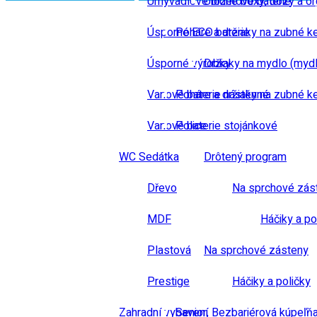
Umyvadlové bidetové baterie
Úložné boxy, dózy a or
Úsporné ECO baterie
Poháre a držiaky na zubné k
Úsporné výrobky
Držiaky na mydlo (mydl
Vanové baterie nástěnné
Poháre a držiaky na zubné k
Vanové baterie stojánkové
Police
WC Sedátka
Drôtený program
Dřevo
Na sprchové zás
MDF
Háčiky a po
Plastová
Na sprchové zásteny
Prestige
Háčiky a poličky
Zahradní vybavení
Senior, Bezbariérová kúpeľň