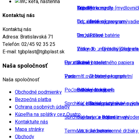
Kúpeľňa konzoly
Tina bílá
Držiaky na mydlo (mydlovnič
Kontaktuj nás
Odpadové súpravy umývadie
Tina černá
Drôtený program
Kontaktuj nás
Umývadlové batérie
Trend
Police
Adresa:
Bratislavská 71
Telefón:
02/45 92 35 25
Zátky do umývadla (Click-cla
Vision X
Drôtený program
E-mail:
tgbplast@tgbplast.sk
Upratovanie
Panelákové baterie
Držiaky toaletného papiera
Naša spoločnosť
Vane
Podomítkové baterie kompletní
Drôtený program
Naša spoločnosť
Podomítkové boxy
Batérie do kúpeľa
Držiaky uterákov
Obchodné podmienky
Bezpečná platba
Sprchové baterie nástěnné
Kúpeľňa súpravy s vaňových 
Držiaky uterákov s pol
Ochrana osobných údajov
Kúpeľňa na splátky cez Quatro
Sprchové baterie s horním vývod
Súpravy na odpad z vaní
Police
Kontaktujte nás
Mapa stránky
Termostatické baterie
Vane
Jednoramenné držiaky
Obchody