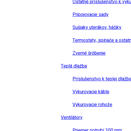
Ostatné príslušenstvo k vyk
Pripojovacie sady
Sušiaky uterákov, háčiky
Termostaty, spínače a ostat
Zverné šróbenie
Teplá dlažba
Príslušenstvo k teplej dlažb
Vykurovacie káble
Vykurovacie rohože
Ventilátory
Priemer potrubí 100 mm