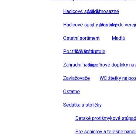
Hadicové spojky mosazné
Madlá
Hadicové spojky plastové
Doplnky do verej
Ostatní sortiment
Madlá
Postřikovací pistole
WC štetky
Zahradní hadice
Kúpeľňové doplnky na 
Zavlažovače
WC štetky na pos
Ostatné
Sedátka a stoličky
Detské protišmykové stúpad
Pre seniorov a telesne hand