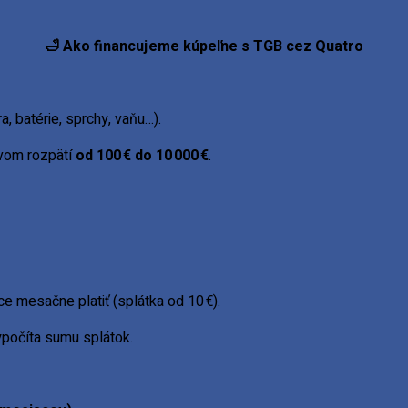
Ako financujeme kúpeľne s TGB cez Quatro
🛁
, batérie, sprchy, vaňu…).
vom rozpätí
od 100 € do 10 000 €
.
ntily, vyústenia
umývadlá
 umývadlá
e mesačne platiť (splátka od 10 €).
vypočíta sumu splátok.
adicu
dky