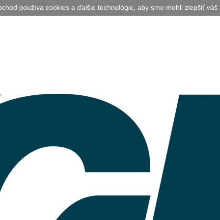
bchod používa cookies a ďalšie technológie, aby sme mohli zlepšiť váš 