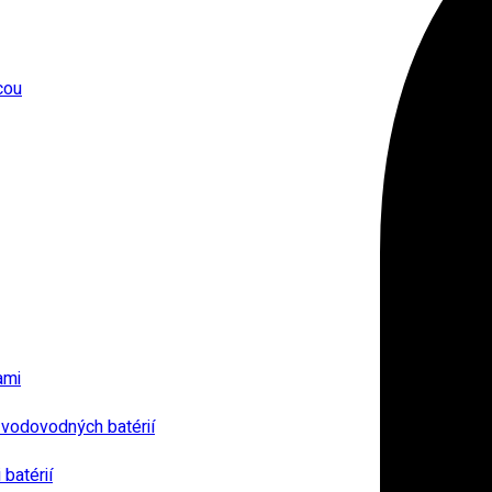
cou
ami
 vodovodných batérií
batérií