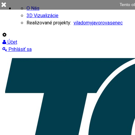
Tento o
O Nás
3D Vizualizácie
Realizované projekty:
viladomy
javorovasenec
Účet
Prihlásiť sa