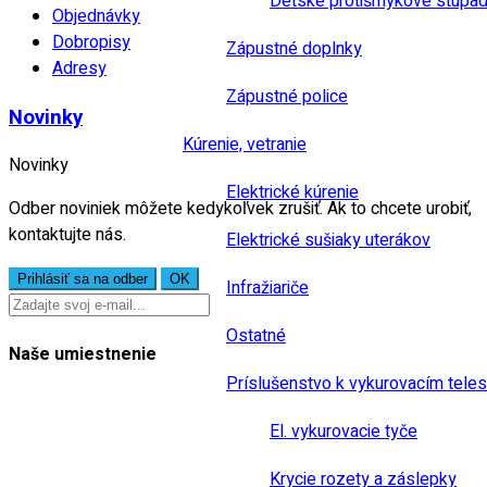
Detské protišmykové stúpad
Objednávky
Dobropisy
Zápustné doplnky
Adresy
Zápustné police
Novinky
Kúrenie, vetranie
Novinky
Elektrické kúrenie
Odber noviniek môžete kedykoľvek zrušiť. Ak to chcete urobiť,
kontaktujte nás.
Elektrické sušiaky uterákov
Infražiariče
Ostatné
Naše umiestnenie
Príslušenstvo k vykurovacím tele
El. vykurovacie tyče
Krycie rozety a záslepky