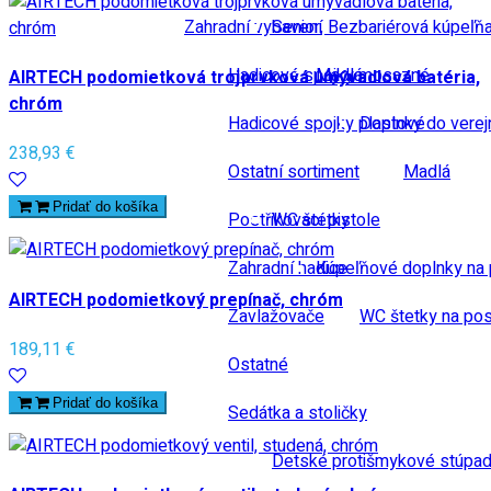
Zahradní vybavení
Senior, Bezbariérová kúpeľň
Hadicové spojky mosazné
Madlá
AIRTECH podomietková trojprvková umývadlová batéria,
chróm
Hadicové spojky plastové
Doplnky do verej
238,93 €
Ostatní sortiment
Madlá
Pridať do košíka
Postřikovací pistole
WC štetky
Zahradní hadice
Kúpeľňové doplnky na 
AIRTECH podomietkový prepínač, chróm
Zavlažovače
WC štetky na pos
189,11 €
Ostatné
Pridať do košíka
Sedátka a stoličky
Detské protišmykové stúpad