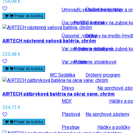
154,98 €
Umyvadlové bidetové baterie
Úložné boxy, dózy a or
Pridať do košíka
Úsporné ECO baterie
Poháre a držiaky na zubné k
Úsporné výrobky
Držiaky na mydlo (mydl
AIRTECH nástenná vaňová batéria, chróm
Vanové baterie nástěnné
Poháre a držiaky na zubné k
220,48 €
Vanové baterie stojánkové
Police
Pridať do košíka
WC Sedátka
Drôtený program
Dřevo
Na sprchové zás
AIRTECH päťprvková batéria na okraj vane, chróm
MDF
Háčiky a po
534,13 €
Plastová
Na sprchové zásteny
Pridať do košíka
Prestige
Háčiky a poličky