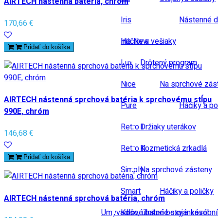
AIRTECH nástenná batéria, chróm
Iris
Nástenné d
170,66 €
Iris New
Háčiky a vešiaky
Pridať do košíka
Lux
Drôtený program
Nice
Na sprchové zás
AIRTECH nástenná sprchová batéria k sprchovému stĺpu
Pure
Háčiky a po
990E, chróm
Retro I
Držiaky uterákov
146,68 €
Retro II
Kozmetická zrkadlá
Pridať do košíka
Simply
Na sprchové zásteny
Smart
Háčiky a poličky
AIRTECH nástenná sprchová batéria, chróm
Umyvadlové baterie stojánkové
Koše, úložné boxy a zásobn