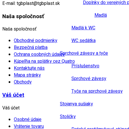
Doplnky do verejných 
E-mail:
tgbplast@tgbplast.sk
Madlá
Naša spoločnosť
Madlá k WC
Naša spoločnosť
WC sedátka
Obchodné podmienky
Bezpečná platba
Sprchové závesy a tyče
Ochrana osobných údajov
Kúpeľňa na splátky cez Quatro
Príslušenstvo
Kontaktujte nás
Mapa stránky
Sprchové závesy
Obchody
Tyče na sprchové závesy
Váš účet
Stojanya sušiaky
Váš účet
Stoličky
Osobné údaje
Vrátenie tovaru