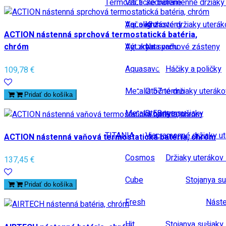
Termostatické baterie
Vane
Jednoramenné držiaky
Vaňové zásteny
Aqualight
Kruhové držiaky uterák
ACTION nástenná sprchová termostatická batéria,
Výtoky na vaňu
Aquamat
Na sprchové zásteny
chróm
Aquasave
Háčiky a poličky
109,78 €
Metalia 57 termo
Otočné držiaky uteráko
Pridať do košíka
Metalia 58 termo
Stojanya sušiaky
TITANIA
Viacramenné držiaky u
ACTION nástenná vaňová termostatická batéria, chróm
Cosmos
Držiaky uterákov 
137,45 €
Cube
Stojanya su
Pridať do košíka
Fresh
Náste
Hit
Stojanya sušiaky