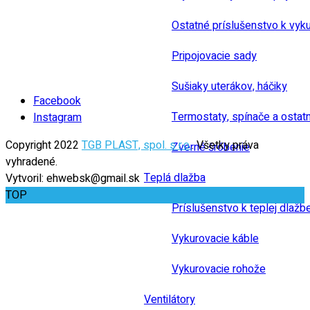
Ostatné príslušenstvo k vyk
Pripojovacie sady
Sušiaky uterákov, háčiky
Facebook
Termostaty, spínače a ostat
Instagram
Copyright 2022
TGB PLAST, spol. s r.o.
. Všetky práva
Zverné šróbenie
vyhradené.
Teplá dlažba
Vytvoril: ehwebsk@gmail.sk
TOP
Príslušenstvo k teplej dlažb
Vykurovacie káble
Vykurovacie rohože
Ventilátory