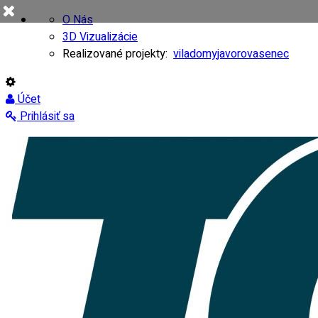
O Nás
3D Vizualizácie
Realizované projekty:
viladomy
javorovasenec
Účet
Prihlásiť sa