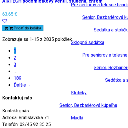
AIRTECH podomietkový ventil, studená, chróm
Pre seniorov a telesne hand
63,65 €
Senior, Bezbariérová k
Pridať do košíka
Sedátka a stoličk
Zobrazuje sa 1-15 z 2835 položiek
Sklopné sedátka
1
Pre seniorov a telesn
2
3
Senior, Bezbarié
…
189
Sedátka a s
Ďalšie
→
Stoličky
Kontaktuj nás
Senior, Bezbariérová kúpeľňa
Kontaktuj nás
Adresa:
Bratislavská 71
Madlá
Telefón:
02/45 92 35 25