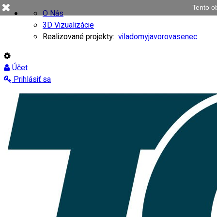
Tento o
O Nás
3D Vizualizácie
Realizované projekty:
viladomy
javorovasenec
Účet
Prihlásiť sa