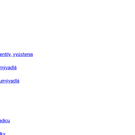
ntily, vyústenia
umývadlá
 umývadlá
adicu
dky