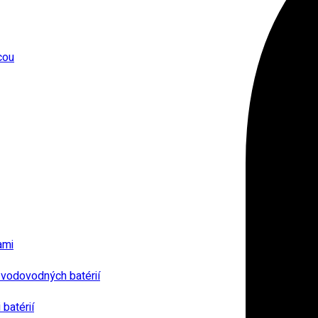
cou
ami
 vodovodných batérií
batérií