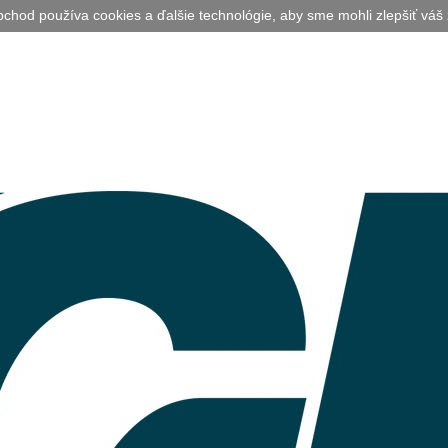
bchod používa cookies a ďalšie technológie, aby sme mohli zlepšiť váš 