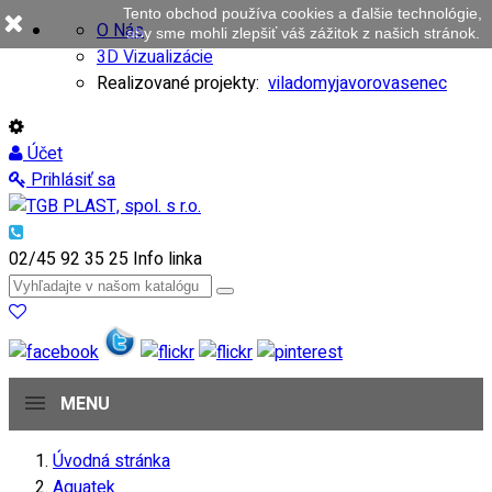
Tento obchod používa cookies a ďalšie technológie,
O Nás
aby sme mohli zlepšiť váš zážitok z našich stránok.
3D Vizualizácie
Realizované projekty:
viladomy
javorovasenec
Účet
Prihlásiť sa
02/45 92 35 25
Info linka
MENU
Úvodná stránka
Aquatek