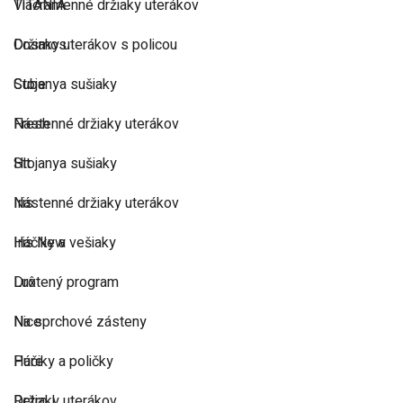
TITANIA
Viacramenné držiaky uterákov
Cosmos
Držiaky uterákov s policou
Cube
Stojanya sušiaky
Fresh
Nástenné držiaky uterákov
Hit
Stojanya sušiaky
Iris
Nástenné držiaky uterákov
Iris New
Háčiky a vešiaky
Lux
Drôtený program
Nice
Na sprchové zásteny
Pure
Háčiky a poličky
Retro I
Držiaky uterákov