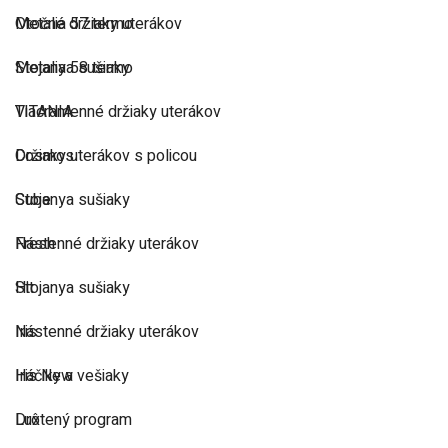
Metalia 57 termo
Otočné držiaky uterákov
Metalia 58 termo
Stojanya sušiaky
TITANIA
Viacramenné držiaky uterákov
Cosmos
Držiaky uterákov s policou
Cube
Stojanya sušiaky
Fresh
Nástenné držiaky uterákov
Hit
Stojanya sušiaky
Iris
Nástenné držiaky uterákov
Iris New
Háčiky a vešiaky
Lux
Drôtený program