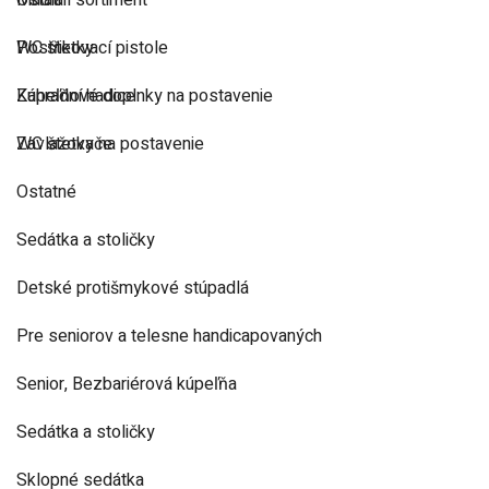
Ostatní sortiment
Madlá
Postřikovací pistole
WC štetky
Zahradní hadice
Kúpeľňové doplnky na postavenie
Zavlažovače
WC štetky na postavenie
Ostatné
Sedátka a stoličky
Detské protišmykové stúpadlá
Pre seniorov a telesne handicapovaných
Senior, Bezbariérová kúpeľňa
Sedátka a stoličky
Sklopné sedátka