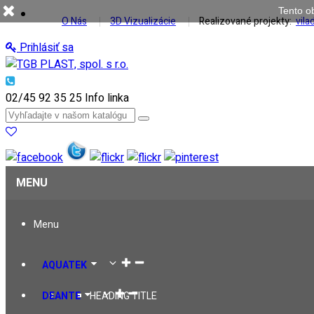
Tento o
O Nás
3D Vizualizácie
Realizované projekty:
vil
Prihlásiť sa
02/45 92 35 25
Info linka
MENU
Menu
AQUATEK
DEANTE
HEADING TITLE