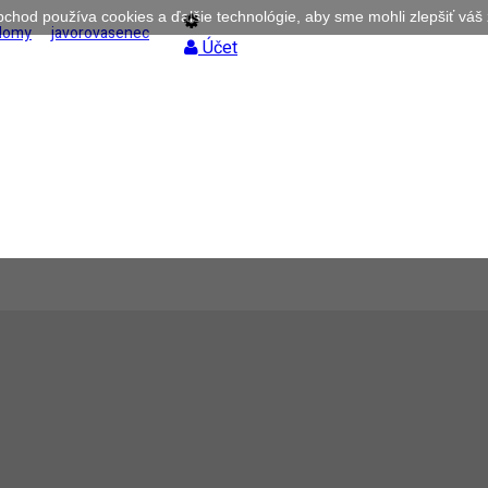
bchod používa cookies a ďalšie technológie, aby sme mohli zlepšiť váš 
adomy
javorovasenec
Účet