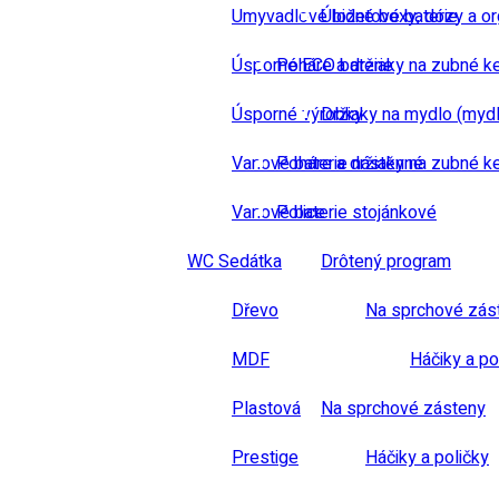
Umyvadlové bidetové baterie
Úložné boxy, dózy a or
Úsporné ECO baterie
Poháre a držiaky na zubné k
Úsporné výrobky
Držiaky na mydlo (mydl
Vanové baterie nástěnné
Poháre a držiaky na zubné k
Vanové baterie stojánkové
Police
WC Sedátka
Drôtený program
Dřevo
Na sprchové zás
MDF
Háčiky a po
Plastová
Na sprchové zásteny
Prestige
Háčiky a poličky