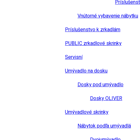
Príslušens
Vnútorné vybavenie nábytku
Príslušenstvo k zrkadlám
PUBLIC zrkadlové skrinky
Servisní
Umývadlo na dosku
Dosky pod umývadlo
Dosky OLIVER
Umývadlové skrinky
Nábytok podľa umývadlá
Dvojumývadlo