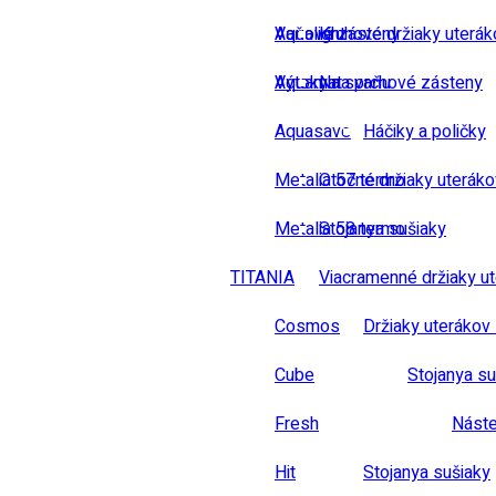
Vaňové zásteny
Aqualight
Kruhové držiaky uterák
Výtoky na vaňu
Aquamat
Na sprchové zásteny
Aquasave
Háčiky a poličky
Metalia 57 termo
Otočné držiaky uteráko
Metalia 58 termo
Stojanya sušiaky
TITANIA
Viacramenné držiaky u
Cosmos
Držiaky uterákov 
Cube
Stojanya su
Fresh
Náste
Hit
Stojanya sušiaky