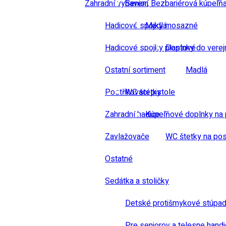
Zahradní vybavení
Senior, Bezbariérová kúpeľň
Hadicové spojky mosazné
Madlá
Hadicové spojky plastové
Doplnky do verej
Ostatní sortiment
Madlá
Postřikovací pistole
WC štetky
Zahradní hadice
Kúpeľňové doplnky na 
Zavlažovače
WC štetky na pos
Ostatné
Sedátka a stoličky
Detské protišmykové stúpad
Pre seniorov a telesne hand