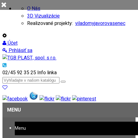
O Nás
3D Vizualizácie
Realizované projekty:
viladomy
javorovasenec
Účet
Prihlásiť sa
02/45 92 35 25
Info linka
MENU
Menu