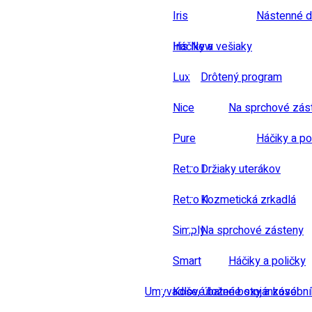
Iris
Nástenné d
Iris New
Háčiky a vešiaky
Lux
Drôtený program
Nice
Na sprchové zás
Pure
Háčiky a po
Retro I
Držiaky uterákov
Retro II
Kozmetická zrkadlá
Simply
Na sprchové zásteny
Smart
Háčiky a poličky
Umyvadlové baterie stojánkové
Koše, úložné boxy a zásobn