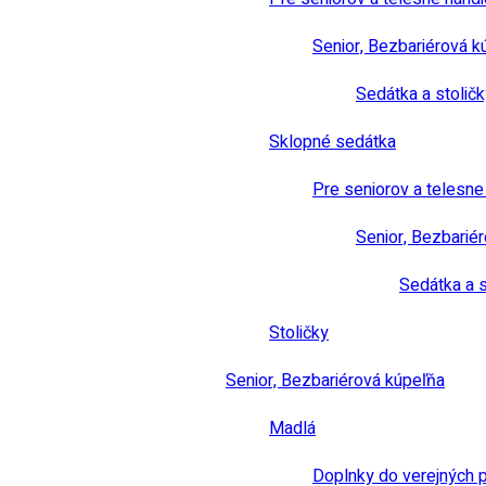
Senior, Bezbariérová k
Sedátka a stoličk
Sklopné sedátka
Pre seniorov a telesn
Senior, Bezbarié
Sedátka a s
Stoličky
Senior, Bezbariérová kúpeľňa
Madlá
Doplnky do verejných 