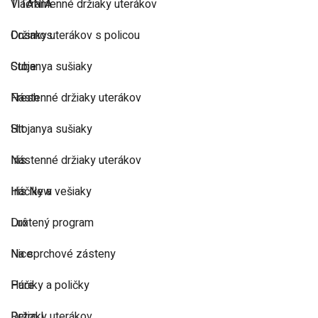
TITANIA
Viacramenné držiaky uterákov
Cosmos
Držiaky uterákov s policou
Cube
Stojanya sušiaky
Fresh
Nástenné držiaky uterákov
Hit
Stojanya sušiaky
Iris
Nástenné držiaky uterákov
Iris New
Háčiky a vešiaky
Lux
Drôtený program
Nice
Na sprchové zásteny
Pure
Háčiky a poličky
Retro I
Držiaky uterákov