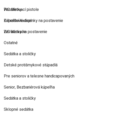
Postřikovací pistole
WC štetky
Zahradní hadice
Kúpeľňové doplnky na postavenie
Zavlažovače
WC štetky na postavenie
Ostatné
Sedátka a stoličky
Detské protišmykové stúpadlá
Pre seniorov a telesne handicapovaných
Senior, Bezbariérová kúpeľňa
Sedátka a stoličky
Sklopné sedátka