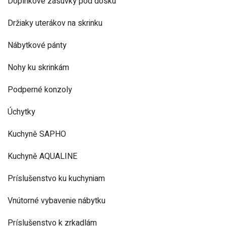
Doplnkové zásuvky pod dosku
Držiaky uterákov na skrinku
Nábytkové pánty
Nohy ku skrinkám
Podperné konzoly
Úchytky
Kuchyně SAPHO
Kuchyně AQUALINE
Príslušenstvo ku kuchyniam
Vnútorné vybavenie nábytku
Príslušenstvo k zrkadlám