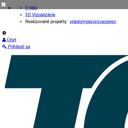
O Nás
3D Vizualizácie
Realizované projekty:
viladomy
javorovasenec
Účet
Prihlásiť sa