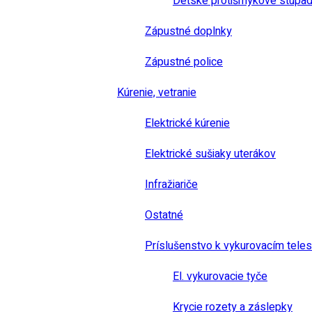
Detské protišmykové stúpad
Zápustné doplnky
Zápustné police
Kúrenie, vetranie
Elektrické kúrenie
Elektrické sušiaky uterákov
Infražiariče
Ostatné
Príslušenstvo k vykurovacím tele
El. vykurovacie tyče
Krycie rozety a záslepky