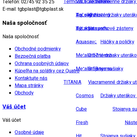
Termostatické baterie
Vane
Jednoramenné držiaky
Telefón:
02/45 92 35 25
E-mail:
tgbplast@tgbplast.sk
Vaňové zásteny
Aqualight
Kruhové držiaky uterák
Naša spoločnosť
Výtoky na vaňu
Aquamat
Na sprchové zásteny
Naša spoločnosť
Aquasave
Háčiky a poličky
Obchodné podmienky
Metalia 57 termo
Otočné držiaky uteráko
Bezpečná platba
Ochrana osobných údajov
Metalia 58 termo
Stojanya sušiaky
Kúpeľňa na splátky cez Quatro
Kontaktujte nás
TITANIA
Viacramenné držiaky u
Mapa stránky
Obchody
Cosmos
Držiaky uterákov 
Váš účet
Cube
Stojanya su
Váš účet
Fresh
Náste
Osobné údaje
Hit
Stojanya sušiaky