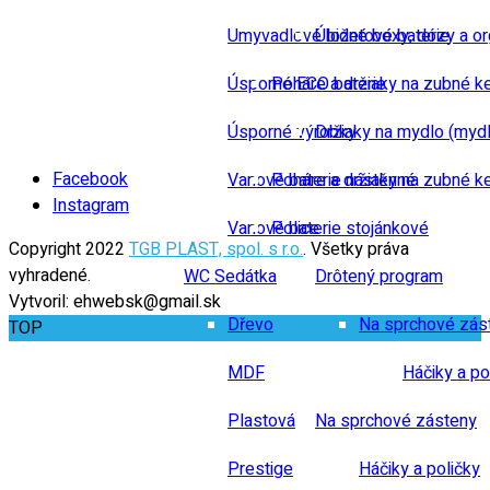
Umyvadlové bidetové baterie
Úložné boxy, dózy a or
Úsporné ECO baterie
Poháre a držiaky na zubné k
Úsporné výrobky
Držiaky na mydlo (mydl
Facebook
Vanové baterie nástěnné
Poháre a držiaky na zubné k
Instagram
Vanové baterie stojánkové
Police
Copyright 2022
TGB PLAST, spol. s r.o.
. Všetky práva
vyhradené.
WC Sedátka
Drôtený program
Vytvoril: ehwebsk@gmail.sk
Dřevo
Na sprchové zás
TOP
MDF
Háčiky a po
Plastová
Na sprchové zásteny
Prestige
Háčiky a poličky