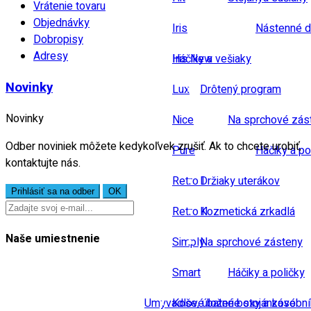
Vrátenie tovaru
Objednávky
Iris
Nástenné d
Dobropisy
Adresy
Iris New
Háčiky a vešiaky
Novinky
Lux
Drôtený program
Novinky
Nice
Na sprchové zás
Odber noviniek môžete kedykoľvek zrušiť. Ak to chcete urobiť,
Pure
Háčiky a po
kontaktujte nás.
Retro I
Držiaky uterákov
Retro II
Kozmetická zrkadlá
Naše umiestnenie
Simply
Na sprchové zásteny
Smart
Háčiky a poličky
Umyvadlové baterie stojánkové
Koše, úložné boxy a zásobn