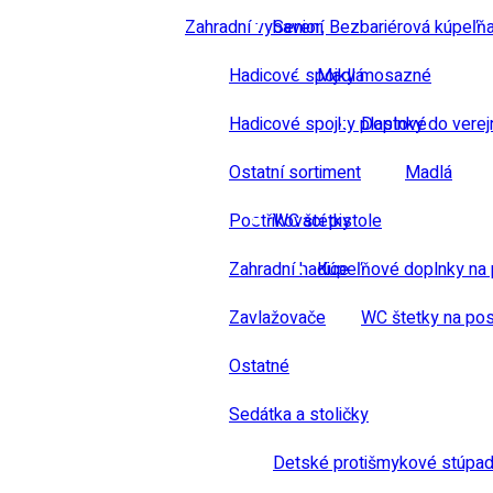
Zahradní vybavení
Senior, Bezbariérová kúpeľň
Hadicové spojky mosazné
Madlá
Hadicové spojky plastové
Doplnky do verej
Ostatní sortiment
Madlá
Postřikovací pistole
WC štetky
Zahradní hadice
Kúpeľňové doplnky na 
Zavlažovače
WC štetky na pos
Ostatné
Sedátka a stoličky
Detské protišmykové stúpad