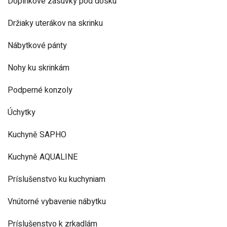
Doplnkové zásuvky pod dosku
Držiaky uterákov na skrinku
Nábytkové pánty
Nohy ku skrinkám
Podperné konzoly
Úchytky
Kuchyně SAPHO
Kuchyně AQUALINE
Príslušenstvo ku kuchyniam
Vnútorné vybavenie nábytku
Príslušenstvo k zrkadlám