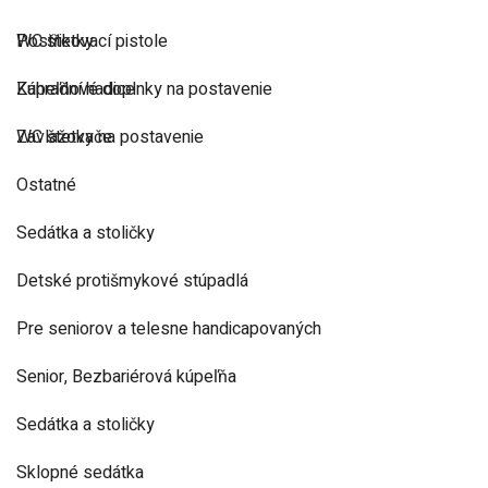
Postřikovací pistole
WC štetky
Zahradní hadice
Kúpeľňové doplnky na postavenie
Zavlažovače
WC štetky na postavenie
Ostatné
Sedátka a stoličky
Detské protišmykové stúpadlá
Pre seniorov a telesne handicapovaných
Senior, Bezbariérová kúpeľňa
Sedátka a stoličky
Sklopné sedátka