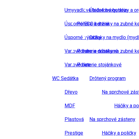
Umyvadlové bidetové baterie
Úložné boxy, dózy a or
Úsporné ECO baterie
Poháre a držiaky na zubné k
Úsporné výrobky
Držiaky na mydlo (mydl
Vanové baterie nástěnné
Poháre a držiaky na zubné k
Vanové baterie stojánkové
Police
WC Sedátka
Drôtený program
Dřevo
Na sprchové zás
MDF
Háčiky a po
Plastová
Na sprchové zásteny
Prestige
Háčiky a poličky