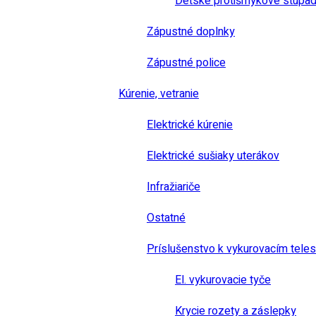
Detské protišmykové stúpad
Zápustné doplnky
Zápustné police
Kúrenie, vetranie
Elektrické kúrenie
Elektrické sušiaky uterákov
Infražiariče
Ostatné
Príslušenstvo k vykurovacím tele
El. vykurovacie tyče
Krycie rozety a záslepky