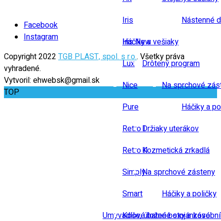
Iris
Nástenné d
Facebook
Instagram
Iris New
Háčiky a vešiaky
Copyright 2022
TGB PLAST, spol. s r.o.
. Všetky práva
Lux
Drôtený program
vyhradené.
Vytvoril: ehwebsk@gmail.sk
Nice
Na sprchové zás
TOP
Pure
Háčiky a po
Retro I
Držiaky uterákov
Retro II
Kozmetická zrkadlá
Simply
Na sprchové zásteny
Smart
Háčiky a poličky
Umyvadlové baterie stojánkové
Koše, úložné boxy a zásobn