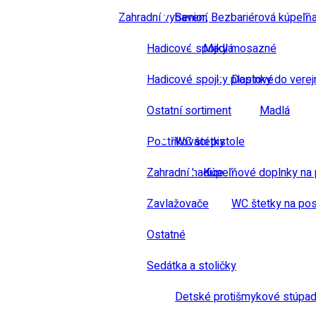
Zahradní vybavení
Senior, Bezbariérová kúpeľň
Hadicové spojky mosazné
Madlá
Hadicové spojky plastové
Doplnky do verej
Ostatní sortiment
Madlá
Postřikovací pistole
WC štetky
Zahradní hadice
Kúpeľňové doplnky na 
Zavlažovače
WC štetky na pos
Ostatné
Sedátka a stoličky
Detské protišmykové stúpad