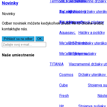
Termostatické baterie
Vane
Jednoramenné držiaky
Novinky
Vaňové zásteny
Aqualight
Kruhové držiaky uterák
Novinky
Výtoky na vaňu
Aquamat
Na sprchové zásteny
Odber noviniek môžete kedykoľvek zrušiť. Ak to chcete urobiť,
kontaktujte nás.
Aquasave
Háčiky a poličky
Metalia 57 termo
Otočné držiaky uteráko
Metalia 58 termo
Stojanya sušiaky
Naše umiestnenie
TITANIA
Viacramenné držiaky u
Cosmos
Držiaky uterákov 
Cube
Stojanya su
Fresh
Náste
Hit
Stojanya sušiaky