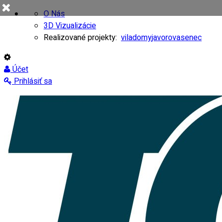
O Nás
3D Vizualizácie
Realizované projekty:
viladomy
javorovasenec
Účet
Prihlásiť sa