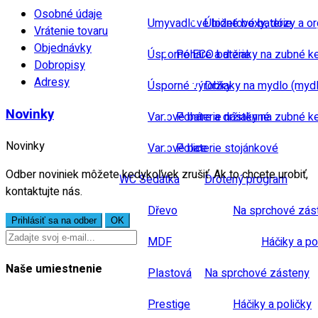
Osobné údaje
Umyvadlové bidetové baterie
Úložné boxy, dózy a or
Vrátenie tovaru
Objednávky
Úsporné ECO baterie
Poháre a držiaky na zubné k
Dobropisy
Adresy
Úsporné výrobky
Držiaky na mydlo (mydl
Novinky
Vanové baterie nástěnné
Poháre a držiaky na zubné k
Novinky
Vanové baterie stojánkové
Police
Odber noviniek môžete kedykoľvek zrušiť. Ak to chcete urobiť,
WC Sedátka
Drôtený program
kontaktujte nás.
Dřevo
Na sprchové zás
MDF
Háčiky a po
Naše umiestnenie
Plastová
Na sprchové zásteny
Prestige
Háčiky a poličky