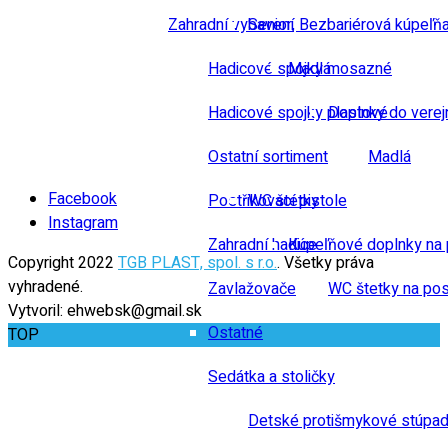
Zahradní vybavení
Senior, Bezbariérová kúpeľň
Hadicové spojky mosazné
Madlá
Hadicové spojky plastové
Doplnky do verej
Ostatní sortiment
Madlá
Facebook
Postřikovací pistole
WC štetky
Instagram
Zahradní hadice
Kúpeľňové doplnky na 
Copyright 2022
TGB PLAST, spol. s r.o.
. Všetky práva
vyhradené.
Zavlažovače
WC štetky na pos
Vytvoril: ehwebsk@gmail.sk
Ostatné
TOP
Sedátka a stoličky
Detské protišmykové stúpad