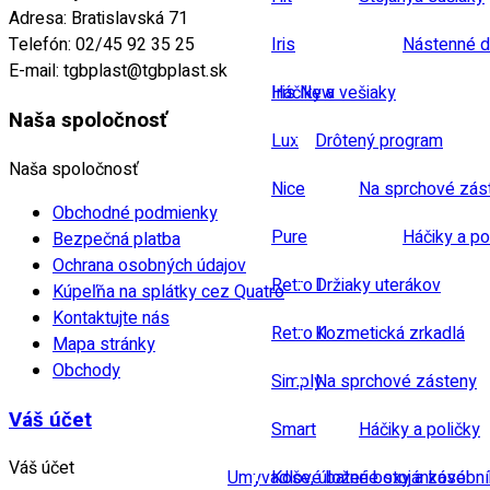
Adresa:
Bratislavská 71
Iris
Nástenné d
Telefón:
02/45 92 35 25
E-mail:
tgbplast@tgbplast.sk
Iris New
Háčiky a vešiaky
Naša spoločnosť
Lux
Drôtený program
Naša spoločnosť
Nice
Na sprchové zás
Obchodné podmienky
Pure
Háčiky a po
Bezpečná platba
Ochrana osobných údajov
Retro I
Držiaky uterákov
Kúpeľňa na splátky cez Quatro
Kontaktujte nás
Retro II
Kozmetická zrkadlá
Mapa stránky
Obchody
Simply
Na sprchové zásteny
Váš účet
Smart
Háčiky a poličky
Váš účet
Umyvadlové baterie stojánkové
Koše, úložné boxy a zásobn