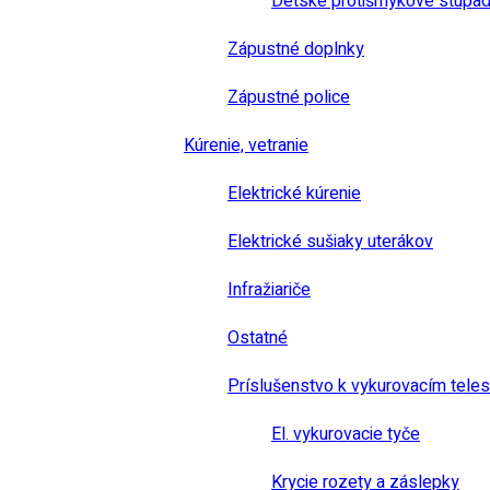
Detské protišmykové stúpad
Zápustné doplnky
Zápustné police
Kúrenie, vetranie
Elektrické kúrenie
Elektrické sušiaky uterákov
Infražiariče
Ostatné
Príslušenstvo k vykurovacím tele
El. vykurovacie tyče
Krycie rozety a záslepky