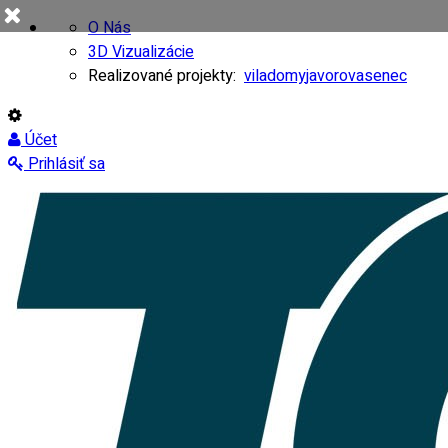
O Nás
3D Vizualizácie
Realizované projekty:
viladomy
javorovasenec
Účet
Prihlásiť sa