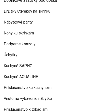
Doplnkové zásuvky pod dosku
Držiaky uterákov na skrinku
Nábytkové pánty
Nohy ku skrinkám
Podperné konzoly
Úchytky
Kuchyně SAPHO
Kuchyně AQUALINE
Príslušenstvo ku kuchyniam
Vnútorné vybavenie nábytku
Príslušenstvo k zrkadlám