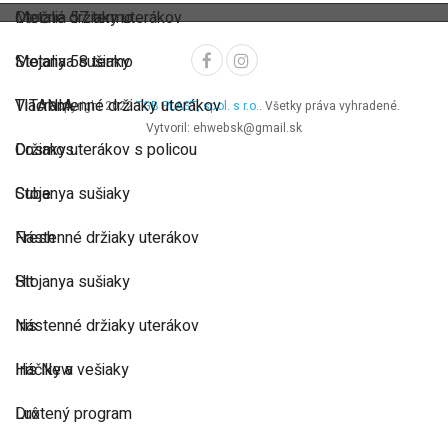
Metalia 57 termo
Otočné držiaky uterákov
Metalia 58 termo
Stojanya sušiaky
TITANIA
Viacramenné držiaky uterákov
Copyright 2022
TGB PLAST, spol. s r.o.
. Všetky práva vyhradené.
Vytvoril: ehwebsk@gmail.sk
Cosmos
Držiaky uterákov s policou
Cube
Stojanya sušiaky
Fresh
Nástenné držiaky uterákov
Hit
Stojanya sušiaky
Iris
Nástenné držiaky uterákov
Iris New
Háčiky a vešiaky
Lux
Drôtený program