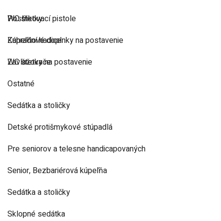
Postřikovací pistole
WC štetky
Zahradní hadice
Kúpeľňové doplnky na postavenie
Zavlažovače
WC štetky na postavenie
Ostatné
Sedátka a stoličky
Detské protišmykové stúpadlá
Pre seniorov a telesne handicapovaných
Senior, Bezbariérová kúpeľňa
Sedátka a stoličky
Sklopné sedátka