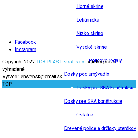
Horné skrine
Lekárnička
Nízke skrine
Facebook
Vysoké skrine
Instagram
Policové regály
Copyright 2022
TGB PLAST, spol. s r.o.
. Všetky práva
vyhradené.
Dosky pod umývadlo
Vytvoril: ehwebsk@gmail.sk
TOP
Dosky pre SKA konštrukcie
Dosky pre SKA konštrukcie
Ostatné
Drevené police a držiaky uterákov