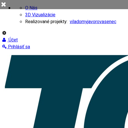
O Nás
3D Vizualizácie
Realizované projekty:
viladomy
javorovasenec
Účet
Prihlásiť sa