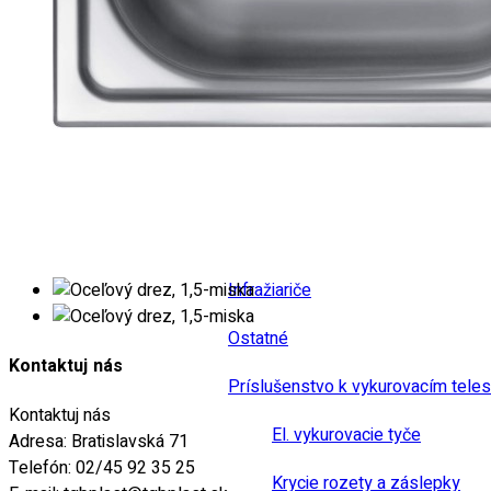
Detské protišmykové stúpad
Zápustné doplnky
Zápustné police
Kúrenie, vetranie
Elektrické kúrenie
Elektrické sušiaky uterákov
Infražiariče
Ostatné
Kontaktuj nás
Príslušenstvo k vykurovacím tele
Kontaktuj nás
El. vykurovacie tyče
Adresa:
Bratislavská 71
Telefón:
02/45 92 35 25
Krycie rozety a záslepky