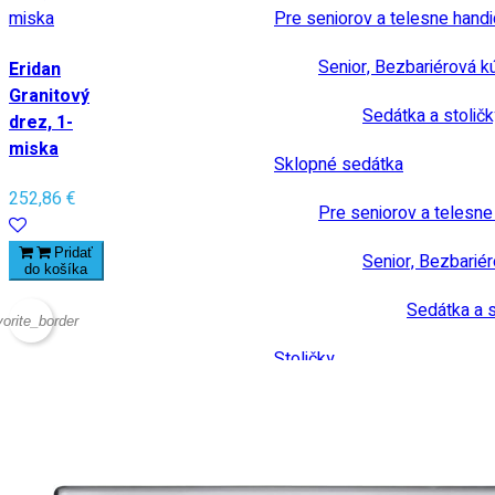
Pre seniorov a telesne hand
Senior, Bezbariérová k
Eridan
Granitový
Sedátka a stoličk
drez, 1-
miska
Sklopné sedátka
252,86 €
Pre seniorov a telesn
Pridať
Senior, Bezbarié
do košíka
Sedátka a s
vorite_border
Stoličky
Senior, Bezbariérová kúpeľňa
Madlá