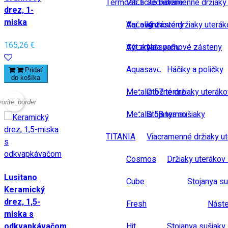
Termostatické baterie
Vane
Jednoramenné držiaky
drez, 1-
miska
Vaňové zásteny
Aqualight
Kruhové držiaky uterák
165,26 €
Výtoky na vaňu
Aquamat
Na sprchové zásteny
Aquasave
Háčiky a poličky
Pridať
do košíka
Metalia 57 termo
Otočné držiaky uteráko
vorite_border
Metalia 58 termo
Stojanya sušiaky
TITANIA
Viacramenné držiaky u
Cosmos
Držiaky uterákov 
Lusitano
Cube
Stojanya su
Keramický
drez, 1,5-
Fresh
Náste
miska s
odkvapkávačom
Hit
Stojanya sušiaky