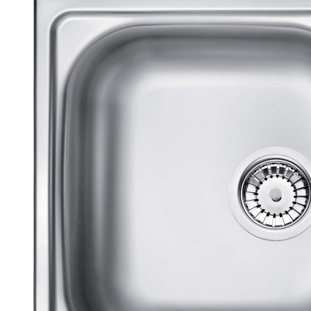
Doplnky do verejných 
Madlá
Madlá k WC
WC sedátka
Sprchové závesy a tyče
Príslušenstvo
Sprchové závesy
Tyče na sprchové závesy
Stojanya sušiaky
Stoličky