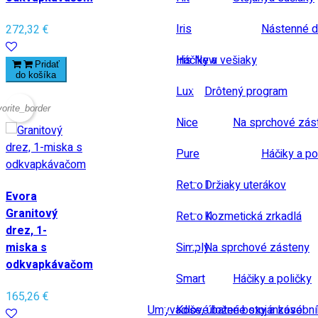
Iris
Nástenné d
272,32 €
Iris New
Háčiky a vešiaky
Pridať
do košíka
Lux
Drôtený program
vorite_border
Nice
Na sprchové zás
Pure
Háčiky a po
Retro I
Držiaky uterákov
Evora
Granitový
Retro II
Kozmetická zrkadlá
drez, 1-
Simply
Na sprchové zásteny
miska s
odkvapkávačom
Smart
Háčiky a poličky
165,26 €
Umyvadlové baterie stojánkové
Koše, úložné boxy a zásobn