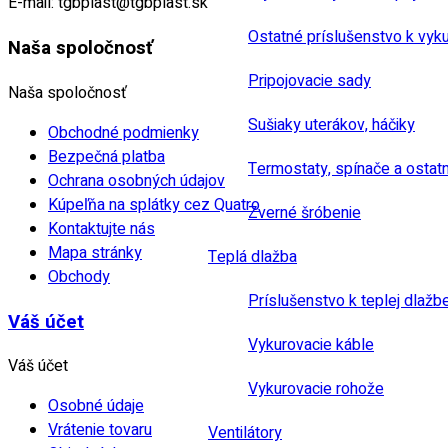
E-mail:
tgbplast@tgbplast.sk
Ostatné príslušenstvo k vyk
Naša spoločnosť
Pripojovacie sady
Naša spoločnosť
Sušiaky uterákov, háčiky
Obchodné podmienky
Bezpečná platba
Termostaty, spínače a ostat
Ochrana osobných údajov
Kúpeľňa na splátky cez Quatro
Zverné šróbenie
Kontaktujte nás
Mapa stránky
Teplá dlažba
Obchody
Príslušenstvo k teplej dlažb
Váš účet
Vykurovacie káble
Váš účet
Vykurovacie rohože
Osobné údaje
Vrátenie tovaru
Ventilátory