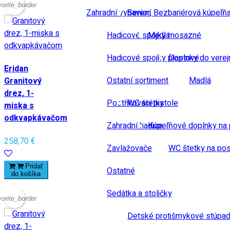
vorite_border
Zahradní vybavení
Senior, Bezbariérová kúpeľň
Hadicové spojky mosazné
Madlá
Hadicové spojky plastové
Doplnky do verej
Eridan
Ostatní sortiment
Madlá
Granitový
drez, 1-
Postřikovací pistole
WC štetky
miska s
odkvapkávačom
Zahradní hadice
Kúpeľňové doplnky na 
258,70 €
Zavlažovače
WC štetky na pos
Pridať
Ostatné
do košíka
Sedátka a stoličky
vorite_border
Detské protišmykové stúpad