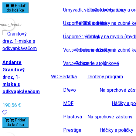
Pridať
Umyvadlové bidetové baterie
Úložné boxy, dózy a or
do košíka
Úsporné ECO baterie
Poháre a držiaky na zubné k
vorite_border
Úsporné výrobky
Držiaky na mydlo (mydl
Vanové baterie nástěnné
Poháre a držiaky na zubné k
Andante
Vanové baterie stojánkové
Police
Granitový
WC Sedátka
Drôtený program
drez, 1-
miska s
Dřevo
Na sprchové zás
odkvapkávačom
MDF
Háčiky a po
190,56 €
Plastová
Na sprchové zásteny
Pridať
do košíka
Prestige
Háčiky a poličky