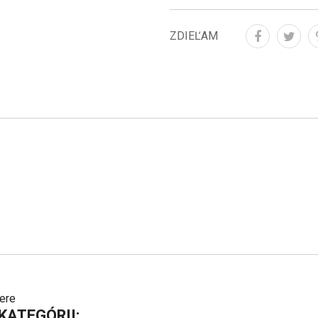
ZDIEĽAM
vere
KATEGÓRII: