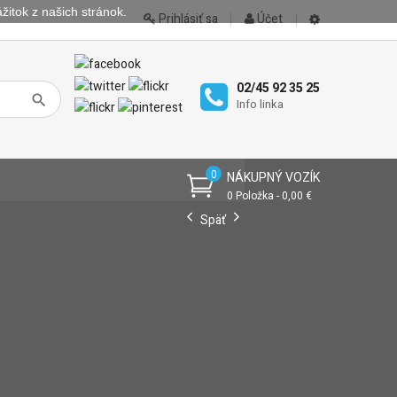
žitok z našich stránok.
Prihlásiť sa
Účet
02/45 92 35 25
Info linka
0
NÁKUPNÝ VOZÍK
0 Položka - 0,00 €
Späť