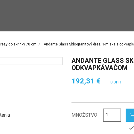
rezy do skrinky 70 cm
Andante Glass Sklo-granitový drez, 1-miska s odkvap
ANDANTE GLASS SKL
ODKVAPKÁVAČOM
192,31 €
S DPH
tenia
MNOŽSTVO