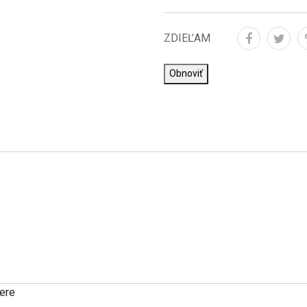
ZDIEĽAM
vere