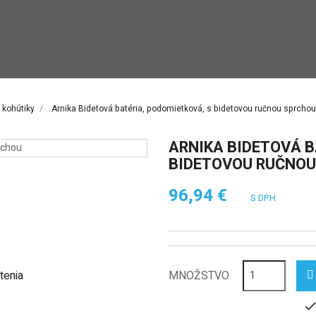
 kohútiky
Arnika Bidetová batéria, podomietková, s bidetovou ručnou sprchou
ARNIKA BIDETOVÁ B
BIDETOVOU RUČNOU
96,94 €
S DPH
tenia
MNOŽSTVO