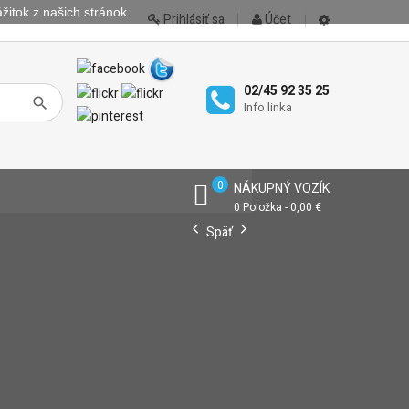
žitok z našich stránok.
Prihlásiť sa
Účet
02/45 92 35 25
Info linka
0
NÁKUPNÝ VOZÍK
0 Položka - 0,00 €
Späť