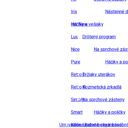
Iris
Nástenné d
Iris New
Háčiky a vešiaky
Lux
Drôtený program
Nice
Na sprchové zás
Pure
Háčiky a po
Retro I
Držiaky uterákov
Retro II
Kozmetická zrkadlá
Simply
Na sprchové zásteny
Smart
Háčiky a poličky
Umyvadlové baterie stojánkové
Koše, úložné boxy a zásobn