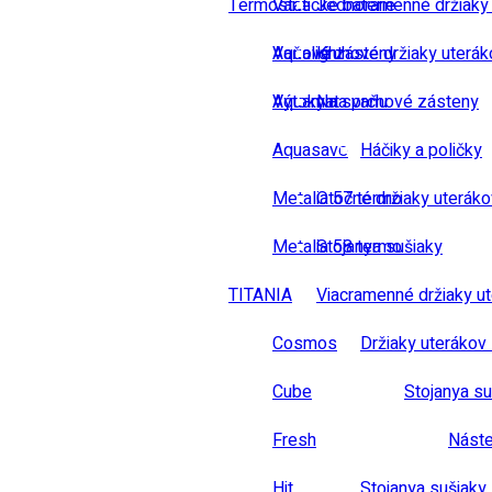
Termostatické baterie
Vane
Jednoramenné držiaky
Vaňové zásteny
Aqualight
Kruhové držiaky uterák
Výtoky na vaňu
Aquamat
Na sprchové zásteny
Aquasave
Háčiky a poličky
Metalia 57 termo
Otočné držiaky uteráko
Metalia 58 termo
Stojanya sušiaky
TITANIA
Viacramenné držiaky u
Cosmos
Držiaky uterákov 
Cube
Stojanya su
Fresh
Náste
Hit
Stojanya sušiaky