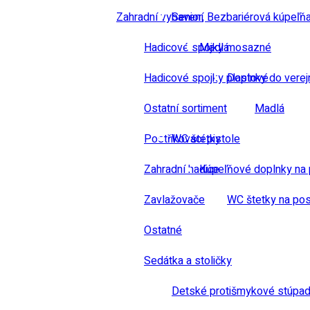
Zahradní vybavení
Senior, Bezbariérová kúpeľň
Hadicové spojky mosazné
Madlá
Hadicové spojky plastové
Doplnky do verej
Ostatní sortiment
Madlá
Postřikovací pistole
WC štetky
Zahradní hadice
Kúpeľňové doplnky na 
Zavlažovače
WC štetky na pos
Ostatné
Sedátka a stoličky
Detské protišmykové stúpad