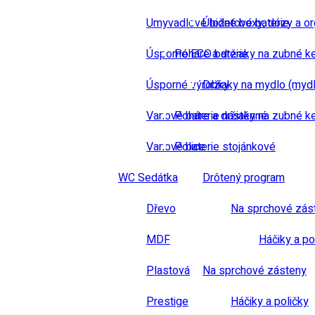
Umyvadlové bidetové baterie
Úložné boxy, dózy a or
Úsporné ECO baterie
Poháre a držiaky na zubné k
Úsporné výrobky
Držiaky na mydlo (mydl
Vanové baterie nástěnné
Poháre a držiaky na zubné k
Vanové baterie stojánkové
Police
WC Sedátka
Drôtený program
Dřevo
Na sprchové zás
MDF
Háčiky a po
Plastová
Na sprchové zásteny
Prestige
Háčiky a poličky