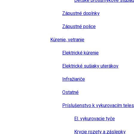
Detské protišmykové stúpad
Zápustné doplnky
Zápustné police
Kúrenie, vetranie
Elektrické kúrenie
Elektrické sušiaky uterákov
Infražiariče
Ostatné
Príslušenstvo k vykurovacím tele
El. vykurovacie tyče
Krycie rozety a záslepky