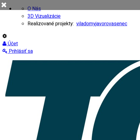
O Nás
3D Vizualizácie
Realizované projekty:
viladomy
javorovasenec
Účet
Prihlásiť sa