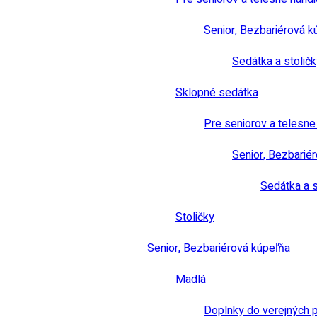
Senior, Bezbariérová k
Sedátka a stoličk
Sklopné sedátka
Pre seniorov a telesn
Senior, Bezbarié
Sedátka a s
Stoličky
Senior, Bezbariérová kúpeľňa
Madlá
Doplnky do verejných 