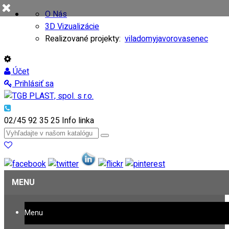
O Nás
3D Vizualizácie
Realizované projekty:
viladomy
javorovasenec
Účet
Prihlásiť sa
02/45 92 35 25
Info linka
MENU
Menu