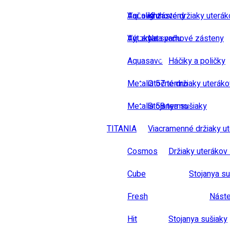
Vaňové zásteny
Aqualight
Kruhové držiaky uterák
Výtoky na vaňu
Aquamat
Na sprchové zásteny
Aquasave
Háčiky a poličky
Metalia 57 termo
Otočné držiaky uteráko
Metalia 58 termo
Stojanya sušiaky
TITANIA
Viacramenné držiaky u
Cosmos
Držiaky uterákov 
Cube
Stojanya su
Fresh
Náste
Hit
Stojanya sušiaky