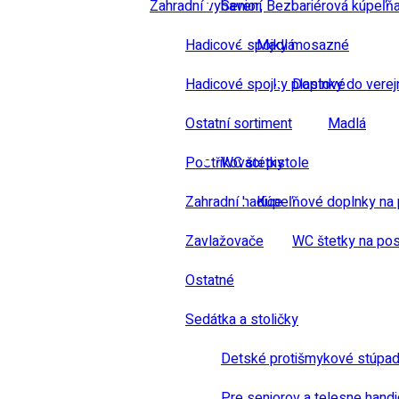
Zahradní vybavení
Senior, Bezbariérová kúpeľň
Hadicové spojky mosazné
Madlá
Hadicové spojky plastové
Doplnky do verej
Ostatní sortiment
Madlá
Postřikovací pistole
WC štetky
Zahradní hadice
Kúpeľňové doplnky na 
Zavlažovače
WC štetky na pos
Ostatné
Sedátka a stoličky
Detské protišmykové stúpad
Pre seniorov a telesne hand