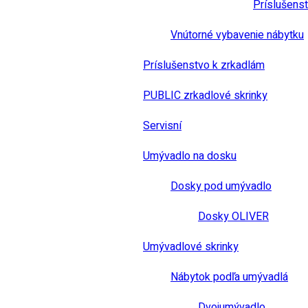
Príslušens
Vnútorné vybavenie nábytku
Príslušenstvo k zrkadlám
PUBLIC zrkadlové skrinky
Servisní
Umývadlo na dosku
Dosky pod umývadlo
Dosky OLIVER
Umývadlové skrinky
Nábytok podľa umývadlá
Dvojumývadlo