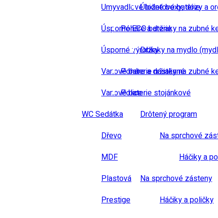
Umyvadlové bidetové baterie
Úložné boxy, dózy a or
Úsporné ECO baterie
Poháre a držiaky na zubné k
Úsporné výrobky
Držiaky na mydlo (mydl
Vanové baterie nástěnné
Poháre a držiaky na zubné k
Vanové baterie stojánkové
Police
WC Sedátka
Drôtený program
Dřevo
Na sprchové zás
MDF
Háčiky a po
Plastová
Na sprchové zásteny
Prestige
Háčiky a poličky