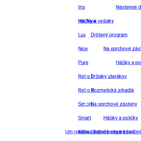
Iris
Nástenné d
Iris New
Háčiky a vešiaky
Lux
Drôtený program
Nice
Na sprchové zás
Pure
Háčiky a po
Retro I
Držiaky uterákov
Retro II
Kozmetická zrkadlá
Simply
Na sprchové zásteny
Smart
Háčiky a poličky
Umyvadlové baterie stojánkové
Koše, úložné boxy a zásobn