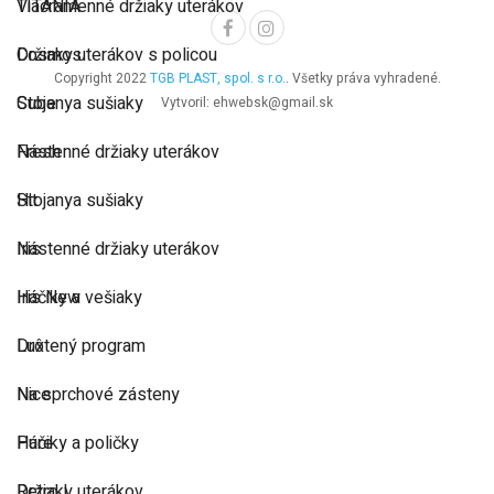
TITANIA
Viacramenné držiaky uterákov
Cosmos
Držiaky uterákov s policou
Copyright 2022
TGB PLAST, spol. s r.o.
. Všetky práva vyhradené.
Cube
Stojanya sušiaky
Vytvoril: ehwebsk@gmail.sk
Fresh
Nástenné držiaky uterákov
Hit
Stojanya sušiaky
Iris
Nástenné držiaky uterákov
Iris New
Háčiky a vešiaky
Lux
Drôtený program
Nice
Na sprchové zásteny
Pure
Háčiky a poličky
Retro I
Držiaky uterákov