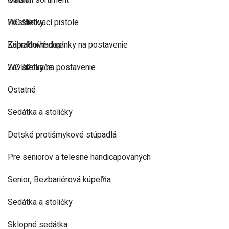
Ostatní sortiment
Madlá
Postřikovací pistole
WC štetky
Zahradní hadice
Kúpeľňové doplnky na postavenie
Zavlažovače
WC štetky na postavenie
Ostatné
Sedátka a stoličky
Detské protišmykové stúpadlá
Pre seniorov a telesne handicapovaných
Senior, Bezbariérová kúpeľňa
Sedátka a stoličky
Sklopné sedátka