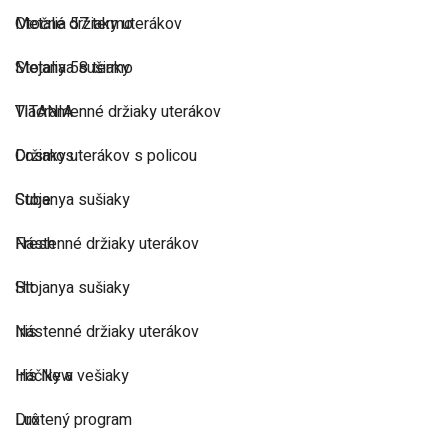
Metalia 57 termo
Otočné držiaky uterákov
Metalia 58 termo
Stojanya sušiaky
TITANIA
Viacramenné držiaky uterákov
Cosmos
Držiaky uterákov s policou
Cube
Stojanya sušiaky
Fresh
Nástenné držiaky uterákov
Hit
Stojanya sušiaky
Iris
Nástenné držiaky uterákov
Iris New
Háčiky a vešiaky
Lux
Drôtený program