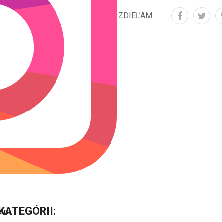
ZDIEĽAM
KATEGÓRII:
vere