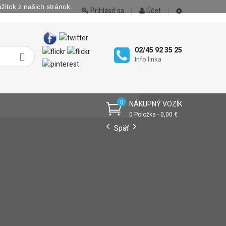
žitok z našich stránok.
Prihlásiť sa
Účet
02/45 92 35 25
Info linka
0
NÁKUPNÝ VOZÍK
0 Položka - 0,00 €
Späť